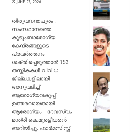
JUNE 27, 2026
സർക്കാ
ജീവനക്
ഒഴിവാക
തിരുവനന്തപുരം :
മുസ്ലിം
സംസ്ഥാനത്തെ
ലീഗ്
അഭിമന
വധക്കേ
കുടുംബാരോഗ്യ
AUGUST
അഭിഭാ
കേന്ദ്രങ്ങളുടെ
10,
മുഖേന
2026
പ്രവർത്തനം
വിചാര
0
ശക്തിപ്പെടുത്താൻ 152
നടപടി
പങ്കെടു
തസ്തികകൾ വിവിധ
അനുവദി
“അവർക്
ജില്ലകളിലായി
പ്രതിക
ആരോട്
അനുവദിച്ച്
ആവശ്
പ്രതിഷ
തള്ളി
ആരോഗ്യവകുപ്പ്
കഴിയും
കോടതി
ഭരണകൂ
ഉത്തരവായതായി
പ്രതിഷ
ആരോഗ്യം – ദേവസ്വം
AUGUST
കഴിയൂ,
10,
മന്ത്രി കെ.മുരളീധരൻ
അവരെ
ലൗഡണി
2026
ശത്രുക്
അറിയിച്ചു. ഫാർമസിസ്റ്റ്
ഇപ്പോ
0