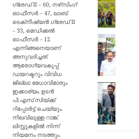
കാണുക
യാത്ര
ഗ്രേഡ് II – 60, നഴ്‌സിംഗ്
കുടുംബത
ചെയ്യ
ഓഫീസർ – 47, ലാബ്
പ്രതിഷ
അഞ്ച്
ടെക്‌നീഷ്യൻ ഗ്രേഡ് II
ഉൾക്കൊള
കാരണങ
–
– 33, മെഡിക്കൽ
വി.ഡി.
AUGUST
‘ഒരു
ഓഫീസർ – 12
10,
സതീശ
കുടുംബ
2026
എന്നിങ്ങനെയാണ്
സംഭവിക
0
അനുവദിച്ചത്.
AUGUST
പാടില്ല
10,
ദുരന്തം’
ആരോഗ്യവകുപ്പ്
2026
ഒടുവിൽ
ഡയറക്ടറും വിവിധ
0
ഗൗതം
ജില്ലാ മേധാവിമാരും
കൃഷ്ണയ
ഹിറ്റ്
ഇക്കാര്യം ഉടൻ
വീട്ടിലെ
കോംബ
മുഖ്യമന്
ആഘോഷ
പി.എസ്.സിയ്ക്ക്
‘ഖലീഫ’
റിപ്പോർട്ട് ചെയ്യും.
AUGUST
ഓണത്തി
നിലവിലുള്ള റാങ്ക്
10,
2026
ലിസ്റ്റുകളിൽ നിന്ന്
AUGUST
10,
0
നിയമനം നടത്തും.
2026