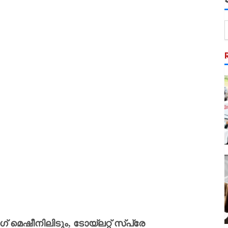
 മെഷീനിലിടും, ടോയ്‌ലറ്റ് സ്പ്രേ