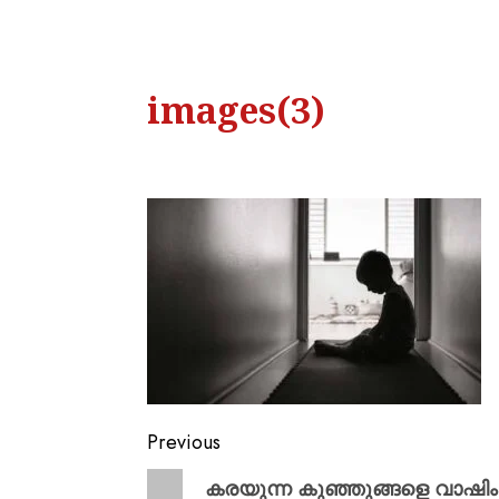
images(3)
Previous
കരയുന്ന കുഞ്ഞുങ്ങളെ വാഷിംഗ്