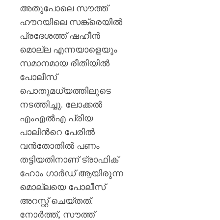
അതുപോലെ സൗത്ത്
ഹൗറയിലെ സങ്ക്രെയിൽ
പ്രദേശത്ത് ഷഹീൻ
മൊല്ല എന്നയാളെയും
സമാനമായ രീതിയിൽ
പോലീസ്
പൊതുമധ്യത്തിലൂടെ
നടത്തിച്ചു. ലോക്കൽ
എംഎൽഎ പ്രിയ
പാലിൻറെ പേരിൽ
വൻതോതിൽ പണം
തട്ടിയതിനാണ് ട്രാഫിക്
ഹോം ഗാർഡ് ആയിരുന്ന
മൊല്ലയെ പോലീസ്
അറസ്റ്റ് ചെയ്തത്.
നോർത്ത്, സൗത്ത്