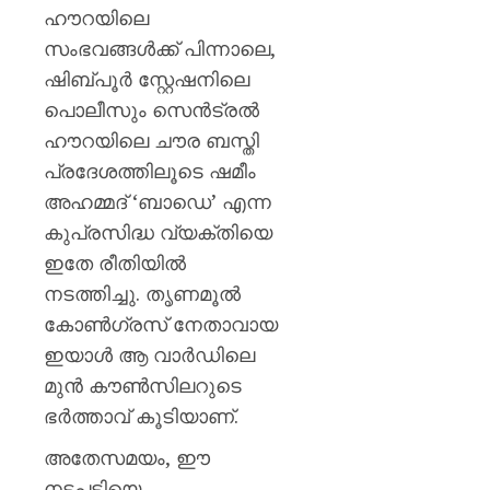
ഹൗറയിലെ
സംഭവങ്ങൾക്ക് പിന്നാലെ,
ഷിബ്പൂർ സ്റ്റേഷനിലെ
പൊലീസും സെൻട്രൽ
ഹൗറയിലെ ചൗര ബസ്തി
പ്രദേശത്തിലൂടെ ഷമീം
അഹമ്മദ് ‘ബാഡെ’ എന്ന
കുപ്രസിദ്ധ വ്യക്തിയെ
ഇതേ രീതിയിൽ
നടത്തിച്ചു. തൃണമൂൽ
കോൺഗ്രസ് നേതാവായ
ഇയാൾ ആ വാർഡിലെ
മുൻ കൗൺസിലറുടെ
ഭർത്താവ് കൂടിയാണ്.
അതേസമയം, ഈ
നടപടിയെ