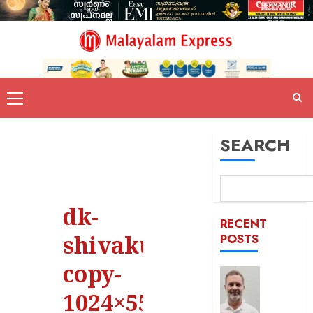
SEARCH
dk-
RECENT
shivakumar-
POSTS
copy-
‘ബാറ്റ്
എന്നെയ
1024×556
ആരും