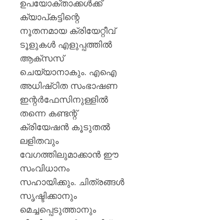
പിടിച്ചെ
ഉപയോക്താക്കൾക്ക്
ടാൽകം
ക്യാപ്‌കട്ടിന്റെ
പൗഡർ
നൂതനമായ ക്രിയേറ്റീവ്
ഉൾപ്പെ
ടൂളുകൾ എളുപ്പത്തിൽ
25,000
കിലോഗ്
ആക്‌സസ്
ചെയ്യാനാകും. എഐ
AUGUST
അധിഷ്‌ഠിത സംഭാഷണ
5, 2026
ഇന്റർഫേസിനുള്ളിൽ
0
തന്നെ കണ്ടന്റ്
ക്രിയേഷൻ കൂടുതൽ
ലളിതവും
വേഗത്തിലുമാക്കാൻ ഈ
സംവിധാനം
സഹായിക്കും. ചിത്രങ്ങൾ
സൃഷ്ടിക്കാനും
മെച്ചപ്പെടുത്താനും