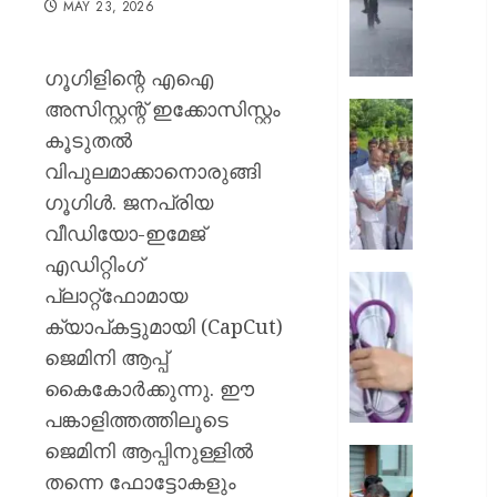
MAY 23, 2026
മഴയ്ക്ക്
സാധ്യ
നാളെ
ഗൂഗിളിന്റെ എഐ
അഞ്ച്
അസിസ്റ്റന്റ് ഇക്കോസിസ്റ്റം
ജില്ലക
ആലപ്പു
ഓറഞ്ച
തോട്ടപ്പള
കൂടുതൽ
അലേർട്ട
സ്പിൽ
വിപുലമാക്കാനൊരുങ്ങി
അടിയന്
ഗൂഗിൾ. ജനപ്രിയ
AUGUST
സന്ദർ
5, 2026
വീഡിയോ-ഇമേജ്
നടത്തി
മന്ത്രി
0
എഡിറ്റിംഗ്
എം
ഡ്യൂട്ടി
പ്ലാറ്റ്‌ഫോമായ
ലിജുവു
സമയത്
ക്യാപ്‌കട്ടുമായി (CapCut)
രമേശ്
മുങ്ങി
ചെന്നി
ജെമിനി ആപ്പ്
സ്വകാ
ക്ലിനിക
കൈകോർക്കുന്നു. ഈ
AUGUST
സേവനം
പങ്കാളിത്തത്തിലൂടെ
5, 2026
അടൂർ
ജെമിനി ആപ്പിനുള്ളിൽ
ജനറൽ
0
മഴ
ആശുപത
തന്നെ ഫോട്ടോകളും
ദുരന്ത