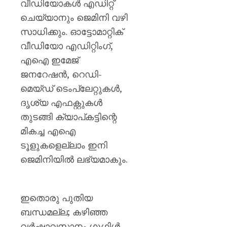
വീഡിയോകൾ എഡിറ്റ്
ചെയ്യാനും ജെമിനി വഴി
സാധിക്കും. ഓട്ടോമാറ്റിക്
വീഡിയോ എഡിറ്റിംഗ്,
എഐ ഇമേജ്
ജനറേഷൻ, റെഡി-
മെയ്‌ഡ് ടെംപ്ലേറ്റുകൾ,
ദൃശ്യ എഫക്റ്റുകൾ
തുടങ്ങി ക്യാപ്‌കട്ടിന്റെ
മികച്ച എഐ
ടൂളുകളെല്ലാം ഇനി
ജെമിനിയിൽ ലഭ്യമാകും.
ഇതൊരു പുതിയ
ബന്ധമല്ല; കഴിഞ്ഞ
വർഷാവസാനം ഗൂഗിൾ