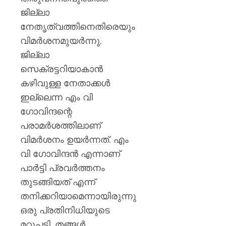
പ്രതി
0
ജില്ലാ
പ്രഖ്യാപ
രമേശ്
നേതൃത്വത്തിനെതിരെയും
ചെന്നി
വിമർശനമുയർന്നു.
ജില്ലാ
AUGUST
10,
സെക്രട്ടറിയാകാൻ
2026
കഴിവുള്ള നേതാക്കൾ
0
ഇല്ലെന്ന എം വി
ഗോവിന്ദന്റെ
പരാമർശത്തിലാണ്
വിമർശനം ഉയർന്നത്. എം
വി ഗോവിന്ദൻ എന്നാണ്
പാർട്ടി പ്രവർത്തനം
തുടങ്ങിയത് എന്ന്
തനിക്കറിയാമെന്നായിരുന്നു
ഒരു പ്രതിനിധിയുടെ
മറുപടി. തങ്ങൾ