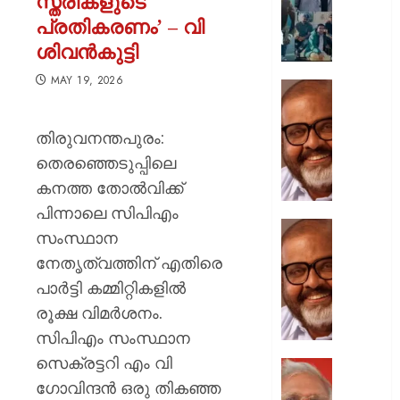
സ്ത്രീകളുടെ
‘ഖലീഫ’
പ്രതികരണം’ – വി
ഓണത്തി
ശിവൻകുട്ടി
AUGUST
10,
MAY 19, 2026
ബിഡദി
2026
കെഎസ
0
ബസ്
തിരുവനന്തപുരം:
അപകടം
തെരഞ്ഞെടുപ്പിലെ
ഡ്രൈവർ
കനത്ത തോൽവിക്ക്
കൃത്യ
വിശ്രമം
പിന്നാലെ സിപിഎം
ലഭിച്ചിട്ട
എംവിഡ
സംസ്ഥാന
മന്ത്രി
സസ്പ
നേതൃത്വത്തിന് എതിരെ
സി.പി.
വന്ദേമ
ജോൺ
പാർട്ടി കമ്മിറ്റികളിൽ
വിവാദവ
നയം
രൂക്ഷ വിമർശനം.
AUGUST
വ്യക്തമ
സിപിഎം സംസ്ഥാന
10,
മന്ത്രി
2026
സെക്രട്ടറി എം വി
സി.പി.
നിർമ്മി
0
ജോൺ
ഗോവിന്ദൻ ഒരു തികഞ്ഞ
ബുദ്ധി