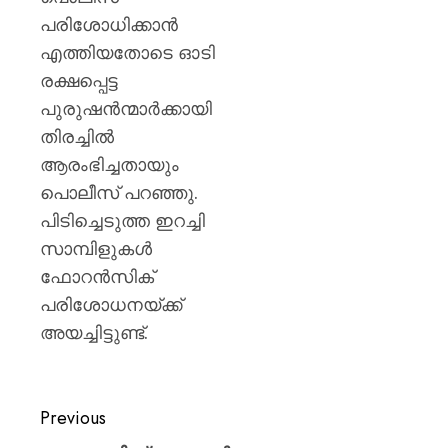
പ്രഖ്യാപ
പരിശോധിക്കാന്‍
അവധി
പ്രഖ്യാപ
എത്തിയതോടെ ഓടി
വിവിധ
രക്ഷപ്പെട്ട
താലൂക്
പുരുഷന്‍ന്മാര്‍ക്കായി
തിരച്ചില്‍
AUGUST
6, 2026
ആരംഭിച്ചതായും
0
പൊലീസ് പറഞ്ഞു.
പിടിച്ചെടുത്ത ഇറച്ചി
സാമ്പിളുകള്‍
ഫോറന്‍സിക്
പരിശോധനയ്ക്ക്
അയച്ചിട്ടുണ്ട്.
Previous