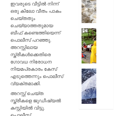
പൊലിഞ
അതീവ
ഇവരുടെ വീട്ടില്‍ നിന്ന്
0
ഗുരുതര
ഒരു കിലോ വീതം പാകം
AUGUST
അസമി
6, 2026
ചെയ്തതും
മരണം
96
ചെയ്യാത്തതുമായ
0
കവിഞ്ഞ
നാട്ടുക
ബീഫ് കണ്ടെത്തിയെന്ന്
ഒഡീഷ
ദുരിതത്
പൊലീസ് പറഞ്ഞു.
പ്രളയ
വിരാമം;
അറസ്റ്റിലായ
ഭീതിയി
വിവാദ
ലക്ഷക്ക
ഫ്രഷ്‌കട്
സ്ത്രീകള്‍ക്കെതിരെ
ജനങ്ങ
അറവുമ
ഗോവധ നിരോധന
പ്ലാന്റ്
നിയമപ്രകാരം കേസ്
AUGUST
അടച്ചുപ
ഇന്നും
6, 2026
എടുത്തെന്നും പൊലീസ്
ഔദ്യ
മഴ
ഉത്തരവ
0
മുന്നറിയി
വ്യക്തമാക്കി.
സംസ്ഥാ
അറസ്റ്റ് ചെയ്ത
AUGUST
7
6, 2026
ജില്ലക
സ്ത്രീകളെ ജുഡീഷ്യല്‍
ഓറഞ്ച
0
കസ്റ്റിയില്‍ വിട്ടു.
അലേർട്ട
പൊലീസ്