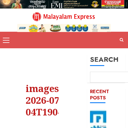
SEARCH
images –
RECENT
2026-07-
POSTS
04T190412.879
ആർബി
സ്ഥിരം
അംഗീക