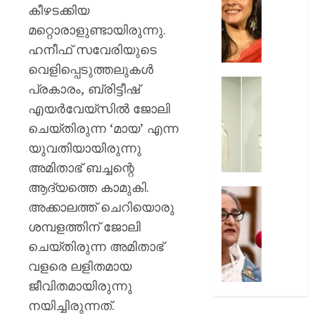
ക്യാമ്
യുവത്
കീഴടക്കിയ
0
തുളുമ്പു
മറ്റൊരാളുണ്ടായിരുന്നു.
AUGUST
സൗന്ദര
7, 2026
ഹനീഫ് സവേരിയുടെ
കാജോലി
ആരോഗ
വെളിപ്പെടുത്തലുകൾ
0
രഹസ്യ
യുവനട
പ്രകാരം, ബ്രിട്ടീഷ്
അറിയാ
വെല്ലു
എയർവേയ്‌സിൽ ജോലി
സൗന്ദര
ചെയ്തിരുന്ന ‘മായ’ എന്ന
AUGUST
കിടിലൻ
7, 2026
സ്റ്റൈല
യുവതിയായിരുന്നു
ലുക്കിൽ
0
അമിതാഭ് ബച്ചന്റെ
തിളങ്ങി
ആദ്യത്തെ കാമുകി.
നടി
മുൻ
അക്കാലത്ത് ചെറിയൊരു
മഞ്ജു
ബംഗ്ലാ
പിള്ള
പ്രധാനമ
ശമ്പളത്തിന് ജോലി
പരാമർ
ചെയ്തിരുന്ന അമിതാഭ്
AUGUST
ഇടപെടില
വളരെ ലളിതമായ
7, 2026
ഇന്ത്യ;
ജീവിതമായിരുന്നു
നയപര
0
നിലപാട
നയിച്ചിരുന്നത്.