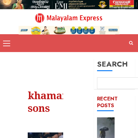
SEARCH
khamanaei-
RECENT
sons
POSTS
സംസ്ഥാ
ഒറ്റപ്പെ
അതിതീ