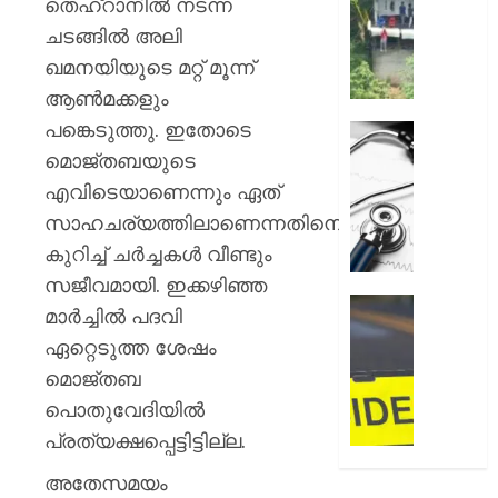
തെഹ്‌റാനില്‍ നടന്ന
അലേർട്ട
AUGUST
നിയന്ത
ചടങ്ങില്‍ അലി
7, 2026
മറികടന്ന
ഖമനയിയുടെ മറ്റ് മൂന്ന്
പ്രവര്‍
0
ആണ്‍മക്കളും
M
പങ്കെടുത്തു. ഇതോടെ
M
ഹൈക്ക
മണിയു
ഇടപെട്ട
മൊജ്തബയുടെ
സഹോ
ഡോക്ടർ
എവിടെയാണെന്നും ഏത്
നടത്തുന
സമരം
സാഹചര്യത്തിലാണെന്നതിനെ
സിപ്
പിൻവലിച
കുറിച്ച് ചര്‍ച്ചകള്‍ വീണ്ടും
ലൈൻ
ഒപി
പൂട്ടിച്ച്
സേവനങ
സജീവമായി. ഇക്കഴിഞ്ഞ
അധിക
സാധാ
ഹോസ്റ്
മാര്‍ച്ചില്‍ പദവി
നിലയിലേ
അങ്കണ
ഏറ്റെടുത്ത ശേഷം
AUGUST
ഭീകരാന്
6, 2026
മൊജ്തബ
AUGUST
സൃഷ്ടിച്ച
6, 2026
0
കാറപക
പൊതുവേദിയില്‍
മദ്യലഹ
0
പ്രത്യക്ഷപ്പെട്ടിട്ടില്ല.
ഡ്രൈ
കസ്റ്റ
അതേസമയം