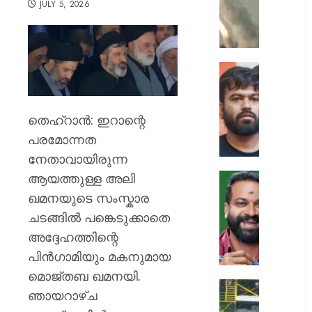
JULY 5, 2026
ക്യാമ്പ
നേരെ
ഹൂതിക
നടത്തി
ആക്രമ
സ്വാതന്
മുപ്പതി
ദിനത്തില
സൈനിക
പ്രധാനമ
ദാരുണാ
നരേന്ദ്
തെഹ്‌റാന്‍: ഇറാന്റെ
മോദി
പരമോന്നത
AUGUST
വിദ്യാര
7, 2026
നേതാവായിരുന്ന
അഭിസ
ചെയ്യ
0
ആയത്തുള്ള അലി
:
ആർ.
ഖമനയുടെ സംസ്കാര
അഭിജിത്
സുഗതന
ചടങ്ങിൽ പങ്കെടുക്കാതെ
ദീപ്കെ
നൽകി
അദ്ദേഹത്തിന്റെ
എസ്കോർട
AUGUST
പരോൾ
പിന്‍ഗാമിയും മകനുമായ
7, 2026
റദ്ദാക്കി
മൊജ്തബ ഖമനയി.
ആഭ്യന്
0
കനത്ത
ഞായറാഴ്ച
വകുപ്പ്
മഴക്കി