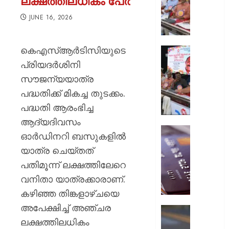
ലക്ഷത്തിലധികം പേർ
ക്ലബു
സംസ്
JUNE 16, 2026
ഉദ്ഘാ
മന്ത്രി
കെഎസ്ആർടിസിയുടെ
പി.സി.
സിഡ്‌
വിഷ്ണുന
രജതജൂ
പ്രിയദർശിനി
നിര്‍വഹി
തിരുവന
സൗജന്യയാത്ര
നടന്നു
പദ്ധതിക്ക് മികച്ച തുടക്കം.
AUGUST
7, 2026
പദ്ധതി ആരംഭിച്ച
AUGUST
7, 2026
0
ആദ്യദിവസം
ഡെബിറ്റ
0
ഓർഡിനറി ബസുകളിൽ
കാർഡ്
യാത്ര ചെയ്തത്
മുൻകൂട്ട
പതിമൂന്ന് ലക്ഷത്തിലേറെ
അറിയിക
ബ്ലോക്ക
വനിതാ യാത്രക്കാരാണ്.
ചെയ്ത
കഴിഞ്ഞ തിങ്കളാഴ്ചയെ
നടപടി
അപേക്ഷിച്ച് അഞ്ചര
തിരിച്ചടി
ചിങ്ങവന
ബാങ്ക്
ലക്ഷത്തിലധികം
എം.സി