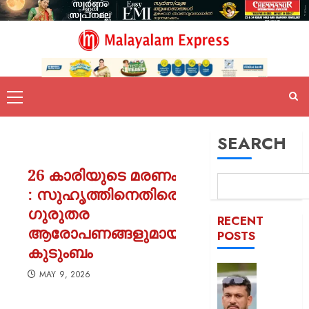
SEARCH
26 കാരിയുടെ മരണം
: സുഹൃത്തിനെതിരെ
ഗുരുതര
RECENT
ആരോപണങ്ങളുമായി
POSTS
കുടുംബം
പിന്തു
MAY 9, 2026
വേണ്ട,
പിന്നില്‍