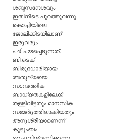
പയ്യന്
ശബ്ദസന്ദേശവും
തഹസിൽ
സസ്‌
ഇതിനിടെ പുറത്തുവന്നു.
കൊച്ചിയിലെ
AUGUST
ജോലിക്കിടയിലാണ്
8, 2026
ഇരുവരും
0
പരിചയപ്പെടുന്നത്.
ബി.ടെക്
ബിരുദധാരിയായ
അതുല്യയെ
സാമ്പത്തിക
ബാധ്യതകളിലേക്ക്
തള്ളിവിട്ടതും മാനസിക
സമ്മർദ്ദത്തിലാക്കിയതും
അനുശ്രീയാണെന്ന്
കുടുംബം
ഉറച്ചുവിശ്വസിക്കുന്നു.