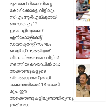
ഡോക്ടർ
രാപ്പകല്
മുഹമ്മദ് റിയാസിന്റെ
പരാതി
ജാഗ്രത
കോഴിക്കോട്ടെ വീട്ടിലും
കോട്ടയ
സിഎംആര്‍എല്ലുമായി
AUGUST
ജില്ലാ
5, 2026
എമര്‍ജന
ബന്ധപ്പെട്ട 12
ഓപ്പറേഷ
0
പാചക
ഇടങ്ങളിലുമാണ്
സെന്റര്‍
വില
എന്‍ഫോഴ്സ്മെന്റ്
വർദ്ധന
ഡയറക്ടറേറ്റ് സംഘം
AUGUST
കളമൊരുങ
5, 2026
സിലിണ്ട
റെയ്ഡ് നടത്തിയത്.
സെസ്
0
വീണ വിജയന്‍റെ വീട്ടില്‍
ചുമത്ത
നടത്തിയ റെയ്ഡില്‍ 242
തീരുമാ
അടുക്
അക്കൗണ്ടുകളുടെ
പ്രതിസ
വിഷാംശ
ഉപയോക
കടുകില
വിവരങ്ങളാണ് ഇഡി
ഗ്രാമ്പ
കണ്ടെത്തിയത്. 18 കോടി
AUGUST
ജീരകത്
രൂപ ഈ
5, 2026
വൻ
അക്കൌണ്ടുകളിലുണ്ടായിരുന്നു.
മായം
0
ചേർക്ക
ഇത് ഇഡി