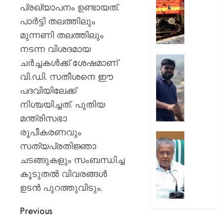
ജാഗ്ര
;
പ്രഖ്യാപനം ഉണ്ടായത്.
നിർദേശ
112
പാർട്ടി തലത്തിലും
സ്പെഷ
മുന്നണി തലത്തിലും
AUGUST
ട്രെയി
7, 2026
സർവീ
നടന്ന വിശദമായ
പ്രഖ്യാപ
0
രാജേഷി
ചർച്ചകൾക്ക് ശേഷമാണ്
റെയിൽ
മൃതദേ
വി.ഡി. സതീശനെ ഈ
കൊണ്ട
പദവിയിലേക്ക്
AUGUST
വീഴ്ച
7, 2026
പറ്റി;
നിശ്ചയിച്ചത്. പുതിയ
സംഭവത
0
മന്ത്രിസഭാ
വിശദീ
രൂപീകരണവും
തേടി
സഹക
സത്യപ്രതിജ്ഞാ
കണ്ണൂർ
സംഘങ
എഡിഎ
വഴിയുള
ചടങ്ങുകളും സംബന്ധിച്ച
ക്ഷേമ
കൂടുതൽ വിവരങ്ങൾ
AUGUST
വിതരണ
ഉടൻ പുറത്തുവിടും.
7, 2026
സർക്കാ
നടപടിക
0
Previous
പ്രതിപ