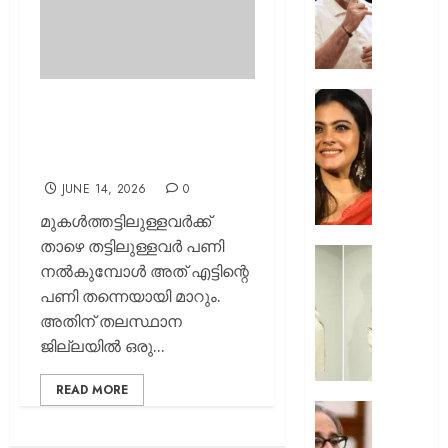
ഇൻസ്റ്റ
മറുപടി
നൽകാ
രാഹുൽ
ഗാന്ധി
52-ാം
ആര്യക്ക് യദു നല്‍കിയത്
പുതിയ
വയസ്സി
എട്ടിന്റെ പണി; ഇനി
ക്യാമ്
യുവത്
നിയമസഭയില്‍ കാണാം
തുളുമ്പു
AUGUST
സൗന്ദര
JUNE 14, 2026
0
7, 2026
കാജോലി
മുകള്‍ത്തട്ടിലുള്ളവര്‍ക്ക്
ആരോഗ
0
താഴെ തട്ടിലുള്ളവര്‍ പണി
രഹസ്യ
യുവനട
നല്‍കുമ്പോള്‍ അത് എട്ടിന്റെ
അറിയാ
വെല്ലു
പണി തന്നെയായി മാറും.
സൗന്ദര
AUGUST
അതിന് തലസ്ഥാന
കിടിലൻ
7, 2026
സ്റ്റൈല
ജില്ലയില്‍ ഒരു...
ലുക്കിൽ
0
തിളങ്ങി
READ MORE
നടി
മുൻ
മഞ്ജു
ബംഗ്ലാ