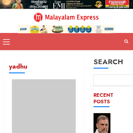
SEARCH
yadhu
RECENT
POSTS
ജെൻസ
തലമുറ
ചോദ്യങ്