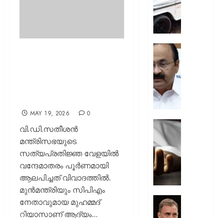
ചുമത്ത
നടപടി;
ഉദ്യോ
സസ്പ
ചെയ്ത
സ്വാതന്
‘വന്ദേമാതരം
ശക്തമ
ദിനാ
മതേതരത്വത്തിന്
പ്രതിഷ
ചടങ്ങു
വെല്ലുവിളി’;
വന്ദേമ
റിയാസിനെതിരെ ഷഫീറും
AUGUST
മുഴുവന
7, 2026
മുരളീധരനും
പാടണമെ
നിർദ്ദേ
0
MAY 19, 2026
0
നൽകി
യുപിയ
വി.ഡി.സതീശന്‍
പൊതു
ഞെട്ടിച്ച്
മന്ത്രിസഭയുടെ
വകുപ്പ്
ക്രൂരത
സത്യപ്രതിജ്ഞ വേളയില്‍
വഴക്ക്
വന്ദേമാതരം പൂര്‍ണമായി
AUGUST
മാറ്റാൻ
7, 2026
ആലപിച്ചത് വിവാദത്തില്‍.
ചെന്ന
മകളെ
0
മുന്‍മന്ത്രിയും സിപിഎം
പശുവി
ജെൻസ
നേതാവുമായ മുഹമ്മദ്‌
തളയ്ക്ക
തലമുറ
റിയാസാണ് ആദ്യം...