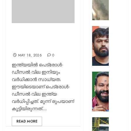
ക്യാമ്പ
നേരെ
ഹൂതിക
നടത്തി
ആക്രമ
സ്വാതന്
അടുത്ത പണി വരുന്നു;
മുപ്പതി
ദിനത്തില
പെട്രോള്‍-ഡീസല്‍ വില
സൈനിക
പ്രധാനമ
ഇനിയും ഉയരും
ദാരുണാ
നരേന്ദ്
മോദി
MAY 18, 2026
0
AUGUST
വിദ്യാര
ഇന്ത്യയില്‍ പെട്രോള്‍-
7, 2026
അഭിസ
ഡീസല്‍ വില ഇനിയും
ചെയ്യ
0
വര്‍ധിക്കാന്‍ സാധ്യത.
:
ആർ.
ഈയിടെയാണ് പെട്രോള്‍-
അഭിജിത്
സുഗതന
ദീപ്കെ
ഡീസല്‍ വില ഇന്ത്യ
നൽകി
എസ്കോർട
വര്‍ധിപ്പിച്ചത്. മൂന്ന് രൂപയാണ്
AUGUST
പരോൾ
കൂട്ടിയിരുന്നത്....
7, 2026
റദ്ദാക്കി
ആഭ്യന്
0
കനത്ത
READ MORE
വകുപ്പ്
മഴക്കി