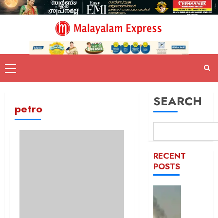
SEARCH
petro
RECENT
POSTS
രക്തച്ച
യമൻ;
സൈനി