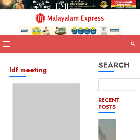
SEARCH
ldf meeting
RECENT
POSTS
രക്തച്ച
യമൻ;
സൈനി