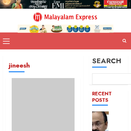
SEARCH
jineesh
RECENT
POSTS
സ്വാതന്
ദിനാ
ചടങ്ങു