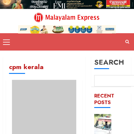
SEARCH
cpm kerala
RECENT
POSTS
ദുരിതാ
വാഹനത്
പിഴ