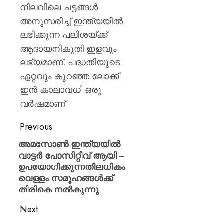
പിടിച്ചെ
നിലവിലെ ചട്ടങ്ങൾ
ടാൽകം
അനുസരിച്ച് ഇന്ത്യയിൽ
പൗഡർ
ലഭിക്കുന്ന പലിശയ്ക്ക്
ഉൾപ്പെ
25,000
ആദായനികുതി ഇളവും
കിലോഗ്
ലഭ്യമാണ്. പദ്ധതിയുടെ
ഏറ്റവും കുറഞ്ഞ ലോക്ക്-
AUGUST
5, 2026
ഇൻ കാലാവധി ഒരു
0
വർഷമാണ്
Previous
അമസോൺ ഇന്ത്യയിൽ
വാട്ടർ പോസിറ്റീവ് ആയി –
ഉപയോഗിക്കുന്നതിലധികം
വെള്ളം സമൂഹങ്ങൾക്ക്
തിരികെ നൽകുന്നു
Next