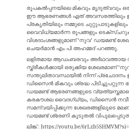
രൂപകല്‍പ്പനയിലെ മികവും മൃദുത്വവും ഒ
ഈ ആഭരണങ്ങള്‍ ഏത് അവസരത്തിലും ഉ
പ്രകൃതിയിലും നമ്മുടെ ചുറ്റുപാടുകളിലും 
വൈവിധ്യമാര്‍ന്ന രൂപങ്ങളും ടെക്‌സ്ചറു
വിശദാംശങ്ങളുമാണ് ‘നുവ’ ഡയമണ്ട് ശേഖരത്
ചെയര്‍മാന്‍ എം പി അഹമ്മദ് പറഞ്ഞു.
ലളിതമായ ആഡംബരവും അര്‍ഥവത്തായ ഡ
സ്ത്രീകള്‍ക്കായി ഒരുക്കിയ ശേഖരമാണ് 
സന്തുലിതാവസ്ഥയില്‍ നിന്ന് പ്രചോദനം 
ഡിസൈന്‍ മികവും ശ്രദ്ധ പിടിച്ചുപറ്റുന്
ഡയമണ്ട് ആഭരണങ്ങളുടെ വ്യത്യസ്തമായ
കരകൗശല വൈദഗ്ധ്യം, ഡിസൈന്‍ നവ
സമന്വയിപ്പിക്കുന്ന ശേഖരങ്ങളിലൂടെ മലബ
ഡയമണ്ട് ശ്രേണി കൂടുതല്‍ വിപുലപ്പെടു
ലിങ്ക് : https://youtu.be/6rLzb5SHMVM