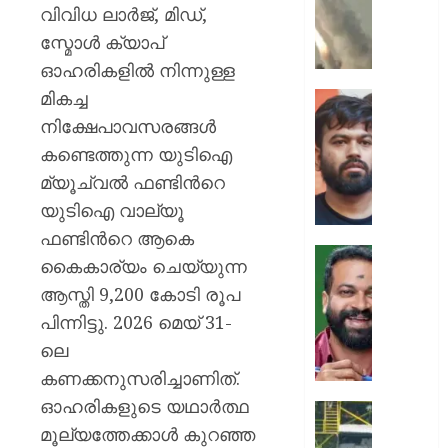
ക്യാമ്പ
വിവിധ ലാര്‍ജ്, മിഡ്,
നേരെ
സ്മോള്‍ ക്യാപ്
ഹൂതിക
ഓഹരികളില്‍ നിന്നുള്ള
നടത്തി
മികച്ച
ആക്രമ
സ്വാതന്
മുപ്പതി
ദിനത്തില
നിക്ഷേപാവസരങ്ങള്‍
സൈനിക
പ്രധാനമ
കണ്ടെത്തുന്ന യുടിഐ
ദാരുണാ
നരേന്ദ്
മ്യൂച്വല്‍ ഫണ്ടിന്‍റെ
മോദി
AUGUST
യുടിഐ വാല്യൂ
വിദ്യാര
7, 2026
അഭിസ
ഫണ്ടിന്‍റെ ആകെ
ചെയ്യ
0
കൈകാര്യം ചെയ്യുന്ന
:
ആർ.
ആസ്തി 9,200 കോടി രൂപ
അഭിജിത്
സുഗതന
ദീപ്കെ
പിന്നിട്ടു. 2026 മെയ് 31-
നൽകി
എസ്കോർട
ലെ
AUGUST
പരോൾ
കണക്കനുസരിച്ചാണിത്.
7, 2026
റദ്ദാക്കി
ഓഹരികളുടെ യഥാര്‍ത്ഥ
ആഭ്യന്
0
കനത്ത
വകുപ്പ്
മൂല്യത്തേക്കാള്‍ കുറഞ്ഞ
മഴക്കി