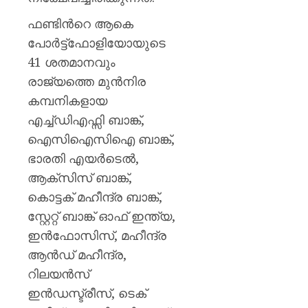
AUGUST
ഫണ്ടിന്‍റെ ആകെ
6, 2026
പോര്‍ട്ട്ഫോളിയോയുടെ
0
41 ശതമാനവും
രാജ്യത്തെ മുന്‍നിര
കമ്പനികളായ
എച്ച്ഡിഎഫ്സി ബാങ്ക്,
ഐസിഐസിഐ ബാങ്ക്,
ഭാരതി എയര്‍ടെല്‍,
ആക്സിസ് ബാങ്ക്,
കൊട്ടക് മഹീന്ദ്ര ബാങ്ക്,
സ്റ്റേറ്റ് ബാങ്ക് ഓഫ് ഇന്ത്യ,
ഇന്‍ഫോസിസ്, മഹീന്ദ്ര
ആന്‍ഡ് മഹീന്ദ്ര,
റിലയന്‍സ്
ഇന്‍ഡസ്ട്രീസ്, ടെക്