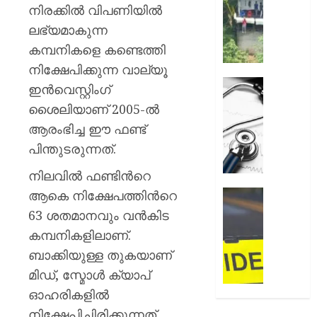
അലേർട്ട
നിരക്കില്‍ വിപണിയില്‍
AUGUST
നിയന്ത
ലഭ്യമാകുന്ന
7, 2026
മറികടന്ന
കമ്പനികളെ കണ്ടെത്തി
പ്രവര്‍
0
M
നിക്ഷേപിക്കുന്ന വാല്യൂ
M
ഹൈക്ക
ഇന്‍വെസ്റ്റിംഗ്
മണിയു
ഇടപെട്ട
ശൈലിയാണ് 2005-ല്‍
സഹോ
ഡോക്ടർ
ആരംഭിച്ച ഈ ഫണ്ട്
നടത്തുന
സമരം
സിപ്
പിൻവലിച
പിന്തുടരുന്നത്.
ലൈൻ
ഒപി
നിലവില്‍ ഫണ്ടിന്‍റെ
പൂട്ടിച്ച്
സേവനങ
അധിക
സാധാ
ആകെ നിക്ഷേപത്തിന്‍റെ
ഹോസ്റ്
നിലയിലേ
അങ്കണ
63 ശതമാനവും വന്‍കിട
AUGUST
ഭീകരാന്
കമ്പനികളിലാണ്.
6, 2026
AUGUST
സൃഷ്ടിച്ച
6, 2026
ബാക്കിയുള്ള തുകയാണ്
0
കാറപക
മദ്യലഹ
മിഡ്, സ്മോള്‍ ക്യാപ്
0
ഡ്രൈ
ഓഹരികളില്‍
കസ്റ്റ
നിക്ഷേപിച്ചിരിക്കുന്നത്.