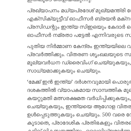
പ്രഖ്യാപനം മധ്യപ്രദേശ് മുഖ്യമന്ത്
എക്സിക്യൂട്ടീവ് ഓഫീസർ ബ്രയൻ മക്‌നാ
പ്രസിഡന്റും ഇന്ത്യ സിഇഒയും കേദാ
ഓഫീസർ നമ്രതാ പട്ടേൽ എന്നിവരുടെ സാന
പുതിയ നിർമ്മാണ കേന്ദ്രം ഇന്ത്യയിലെ വ
പ്രവർത്തിക്കും. വിതരണ ശൃംഖലയുടെ സ്
മൂല്യവർധന ഡ്രൈവിംഗ് ചെയ്യുകയും, 
സാധ്യമാക്കുകയും ചെയ്യും.
‘മേക്ക് ഇൻ ഇന്ത്യ’ ദർശനവുമായി പൊരുത
ദശകത്തിൽ വ്യാപകമായ സാമ്പത്തിക മൂല്യം സ
കയറ്റുമതി മത്സരക്ഷമത വർധിപ്പിക്കുക
ചെയ്യുകയും, ഇന്ത്യയെ ആഗോള വിത
ഉൾപ്പെടുത്തുകയും ചെയ്യും. 500 വരെ നേ
കൂടാതെ, പ്രാദേശിക പ്രതിഭകളും വിതര
കഴിവ് വികസനത്തിനും വൈവിധ്യമാർന്ന 