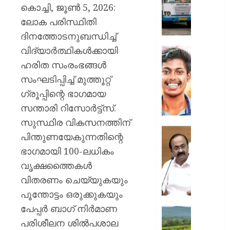
സർക്കാ
കൊച്ചി, ജൂൺ 5, 2026:
ജീവനക്
ലോക പരിസ്ഥിതി
ഒഴിവാക
ദിനത്തോടനുബന്ധിച്ച്
മുസ്ലിം
വിദ്യാർത്ഥികൾക്കായി
ലീഗ്
അഭിമന
വധക്കേ
ഹരിത സംരംഭങ്ങൾ
AUGUST
അഭിഭാ
സംഘടിപ്പിച്ച് മുത്തൂറ്റ്
10,
മുഖേന
2026
ഗ്രൂപ്പിന്റെ ഭാഗമായ
വിചാര
0
സന്താരി റിസോർട്ട്സ്.
നടപടി
പങ്കെടു
സുസ്ഥിര വികസനത്തിന്
അനുവദി
“അവർക്
പിന്തുണയേകുന്നതിന്റെ
പ്രതിക
ആരോട്
ഭാഗമായി 100-ലധികം
ആവശ്
പ്രതിഷ
തള്ളി
വൃക്ഷത്തൈകൾ
കഴിയും
കോടതി
ഭരണകൂ
വിതരണം ചെയ്യുകയും
പ്രതിഷ
പൂന്തോട്ടം ഒരുക്കുകയും
AUGUST
കഴിയൂ,
10,
പേപ്പർ ബാഗ് നിർമാണ
അവരെ
ലൗഡണി
2026
ശത്രുക്
പരിശീലന ശിൽപശാല
ഇപ്പോ
0