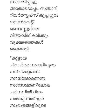
സംഘടിപ്പിച്ചു.
അതോടൊപ്പം, സന്താരി
റിവർസ്കേപ്‌സ് കുപ്പപ്പുറം
ഗവൺമെന്റ്
ഹൈസ്കൂളിലെ
വിദ്യാർഥികൾക്കും
വൃക്ഷത്തൈകൾ
കൈമാറി.
“കൂട്ടായ
പ്രവർത്തനങ്ങളിലൂടെ
നല്ല മാറ്റങ്ങൾ
സാധ്യമാണെന്ന
സന്ദേശമാണ് ലോക
പരിസ്ഥിതി ദിനം
നൽകുന്നത്. ഈ
സംരംഭങ്ങളിലൂടെ