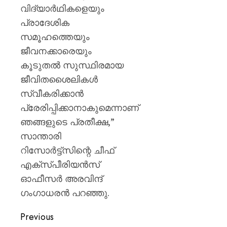
വിദ്യാർഥികളെയും
പ്രാദേശിക
സമൂഹത്തെയും
ജീവനക്കാരെയും
കൂടുതൽ സുസ്ഥിരമായ
ജീവിതശൈലികൾ
സ്വീകരിക്കാൻ
പ്രേരിപ്പിക്കാനാകുമെന്നാണ്
ഞങ്ങളുടെ പ്രതീക്ഷ,”
സാന്താരി
റിസോർട്ട്സിന്റെ ചീഫ്
എക്സ്പീരിയൻസ്
ഓഫീസർ അരവിന്ദ്
ഗംഗാധരൻ പറഞ്ഞു.
Previous