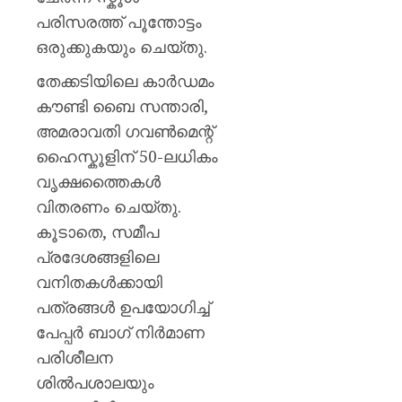
0
പരിസരത്ത് പൂന്തോട്ടം
ഒരുക്കുകയും ചെയ്തു.
തേക്കടിയിലെ കാർഡമം
കൗണ്ടി ബൈ സന്താരി,
അമരാവതി ഗവൺമെന്റ്
ഹൈസ്കൂളിന് 50-ലധികം
വൃക്ഷത്തൈകൾ
വിതരണം ചെയ്തു.
കൂടാതെ, സമീപ
പ്രദേശങ്ങളിലെ
വനിതകൾക്കായി
പത്രങ്ങൾ ഉപയോഗിച്ച്
പേപ്പർ ബാഗ് നിർമാണ
പരിശീലന
ശിൽപശാലയും