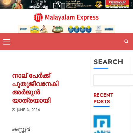
SEARCH
നാല് പേർക്ക്
പുതുജീവനേകി
അർജുൻ
RECENT
യാത്രയായി
POSTS
JUNE 3, 2026
ആർബി
സ്ഥിരം
കണ്ണൂർ :
അംഗീക