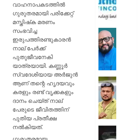
ഡീലർ
വാഹനാപകടത്തിൽ
വിഭാഗം
ഗുരുതരമായി പരിക്കേറ്റ്
–
മസ്തിഷ്‌ക മരണം
II
സംഭവിച്ച
ഫോറെക
ഡോ.
ലൈസ
വാലയി
ഇരുപത്തിരണ്ടുകാരൻ
സ്വന്തമ
ഇടിക്കു
നാല് പേർക്ക്
മുത്തൂറ്റ്
യുണൈറ
പുതുജീവനേകി
ഫിൻകോർ
നേഷൻ
യാത്രയായി. കണ്ണൂർ
എസ്ഡ
AUGUST
അംഗം
സ്വദേശിയായ അർജുൻ
9, 2026
പിന്തു
ആണ് തന്റെ ഹൃദയവും
AUGUST
0
വേണ്ട,
9, 2026
കരളും രണ്ട് വൃക്കകളും
പിന്നില്‍
ദാനം ചെയ്ത് നാല്
നിന്ന്
0
കുത്തര
പേരുടെ ജീവിതത്തിന്
:
പുതിയ പ്രതീക്ഷ
ഫേസ്ബു
നൽകിയത്.
പോസ്റ്റ്
ഡേറ്റിങ്
അർജു
ആപ്പ്
ഗുരുതരമായ