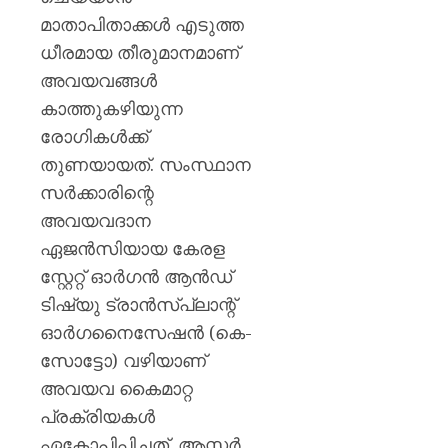
ജാഗ്രത
0
മാതാപിതാക്കൾ എടുത്ത
നിർദ്ദേ
ധീരമായ തീരുമാനമാണ്
AUGUST
അവയവങ്ങൾ
8, 2026
കാത്തുകഴിയുന്ന
0
രോഗികൾക്ക്
തുണയായത്. സംസ്ഥാന
സർക്കാരിന്റെ
അവയവദാന
ഏജൻസിയായ കേരള
സ്റ്റേറ്റ് ഓർഗൻ ആൻഡ്
ടിഷ്യു ട്രാൻസ്പ്ലാന്റ്
ഓർഗനൈസേഷൻ (കെ-
സോട്ടോ) വഴിയാണ്
അവയവ കൈമാറ്റ
പ്രക്രിയകൾ
ഏകോപിപ്പിച്ചത്. ആസ്റ്റർ