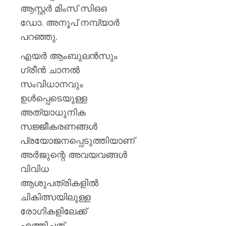
ആസ്റ്റർ മിംസ് സിഒഒ
ഡോ. അനൂപ് നമ്പ്യാർ
പറഞ്ഞു.
എയർ ആംബുലൻസും
ഗ്രീൻ ചാനൽ
സംവിധാനവും
ഉൾപ്പെടെയുള്ള
അത്യാധുനിക
സജ്ജീകരണങ്ങൾ
പ്രയോജനപ്പെടുത്തിയാണ്
അർജുന്റെ അവയവങ്ങൾ
വിവിധ
ആശുപത്രികളിൽ
ചികിത്സയിലുള്ള
രോഗികളിലേക്ക്
എത്തിച്ചത്.