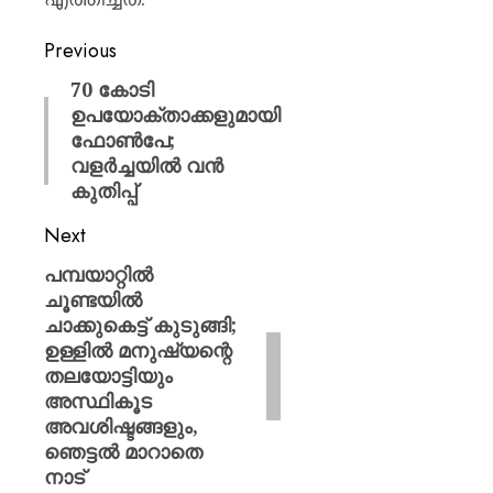
Previous
70 കോടി
ഉപയോക്താക്കളുമായി
ഫോൺപേ;
വളർച്ചയിൽ വൻ
കുതിപ്പ്
Next
പമ്പയാറ്റിൽ
ചൂണ്ടയിൽ
ചാക്കുകെട്ട് കുടുങ്ങി;
ഉള്ളിൽ മനുഷ്യന്റെ
തലയോട്ടിയും
അസ്ഥികൂട
അവശിഷ്ടങ്ങളും,
ഞെട്ടൽ മാറാതെ
നാട്