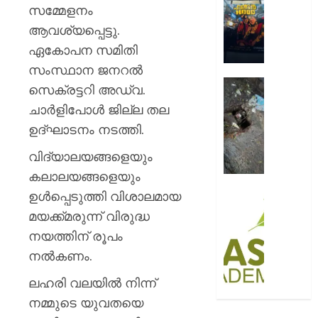
ആഘോഷ
സമ്മേളനം
AUGUST
റോയ
ആവശ്യപ്പെട്ടു.
9, 2026
എൻഫീ
ഏകോപന സമിതി
0
AUGUST
സംസ്ഥാന ജനറൽ
9, 2026
മഞ്ഞപ്
സെക്രട്ടറി അഡ്വ.
ചന്ദ്രപ്പ
0
ചാർളിപോൾ ജില്ല തല
ജംഗ്ഷ
ഉദ്ഘാടനം നടത്തി.
സ്ലാബ
തകർന്ന
വിദ്യാലയങ്ങളെയും
നിലയി
കലാലയങ്ങളെയും
AUGUST
ഉൾപ്പെടുത്തി വിശാലമായ
സി.ഐ
9, 2026
അക്കാദ
മയക്ക്മരുന്ന് വിരുദ്ധ
ബി.ബി
0
നയത്തിന് രൂപം
ഓണേഴ്സ്
നൽകണം.
ഇൻ
ഏവിയ
ലഹരി വലയിൽ നിന്ന്
മാനേജ്മെ
നമ്മുടെ യുവതയെ
പ്രവേ