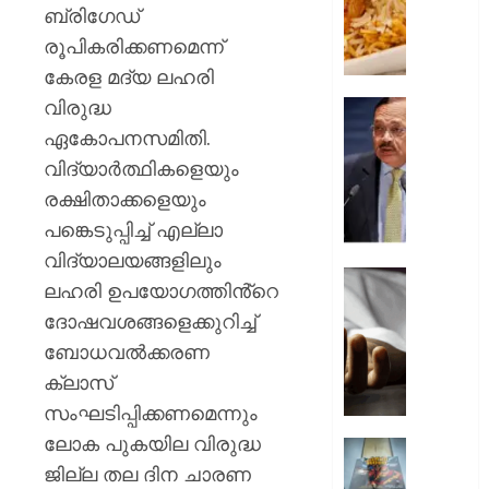
അധികൃ
ബ്രിഗേഡ്
സാവൻ
രൂപികരിക്കണമെന്ന്
മാസത്
കേരള മദ്യ ലഹരി
നോൺ-
വിരുദ്ധ
വെജ്
മുഖ്യാ
വിളമ്പി
വിഷയത
ഏകോപനസമിതി.
യു.പിയ
ഹൈദരാ
വിദ്യാർത്ഥികളെയും
കനത്ത
ലോ
രക്ഷിതാക്കളെയും
ശിക്ഷാ
യൂണിവേഴ
നടപടി
പങ്കെടുപ്പിച്ച് എല്ലാ
അമർഷം
ചീഫ്
വിദ്യാലയങ്ങളിലും
AUGUST
ജസ്റ്റി
ലഹരി ഉപയോഗത്തിൻ്റെ
9, 2026
പ്രതിഷ
തോട്ടത
ദോഷവശങ്ങളെക്കുറിച്ച്
വിദ്യാ
0
ജോലി
ബോധവൽക്കരണ
ചെയ്യു
AUGUST
കടുവയ
ക്ലാസ്
9, 2026
ആക്രമ
സംഘടിപ്പിക്കണമെന്നും
ഗൂഡല്
0
ലോക പുകയില വിരുദ്ധ
തൊഴില
കൊച്ചി
കൊല്ലപ്
ജില്ല തല ദിന ചാരണ
ഹണ്ടർ