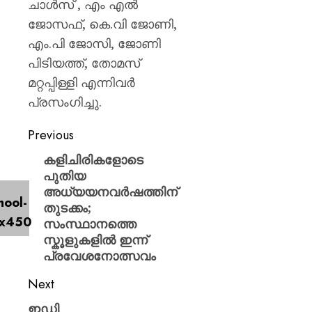
ചാൾസ് , എം എൽ
ജോസഫ്, കെ.വി ജോണി,
എം.പി ജോസി, ജോണി
പിടിയത്ത്, തോമസ്
മറ്റപ്പിള്ളി എന്നിവർ
പ്രസംഗിച്ചു.
Previous
കളിചിരികളോടെ
പുതിയ
അധ്യയനവർഷത്തിന്
തുടക്കം;
സംസ്ഥാനത്തെ
സ്കൂളുകളിൽ ഇന്ന്
പ്രവേശനോത്സവം
Next
ഇഡി