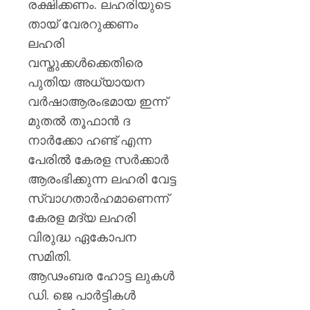
ഈമാസ
രക്ഷിക്കണം. ലഹരിയുടെ
12
തായ് വേരറുക്കണം
വരെ
ലഹരി
വസ്തുക്കൾക്കെതിരെ
AUGUST
9, 2026
പുതിയ അധ്യായന
0
വർഷാആരംഭമായ ഇന്ന്
മുതൽ തൂഫാൻ ദ
നാർക്കോ ഹണ്ട് എന്ന
പേരിൽ കേരള സർക്കാർ
ആരംഭിക്കുന്ന ലഹരി വേട്ട
സ്വാഗതാർഹമാണെന്ന്
കേരള മദ്യ ലഹരി
വിരുദ്ധ ഏകോപന
സമിതി.
ആഢംബര ഹോട്ട ലുകൾ
ഡി. ജെ പാർട്ടികൾ