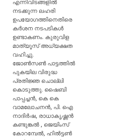
എന്നിവിടങ്ങളിൽ
നടക്കുന്ന ലഹരി
ഉപയോഗത്തിനെതിരെ
കർശന നടപടികൾ
ഉണ്ടാകണം. കുരുവിള
മാത്യൂസ് അധ്യക്ഷത
വഹിച്ചു.
ജോൺസൺ പാട്ടത്തിൽ
പുകയില വിരുദ്ധ
പ്രതിജ്ഞ ചൊല്ലി
കൊടുത്തു. ഷൈബി
പാപ്പച്ചൻ, കെ കെ
വാമലോചനൻ, പി. ഐ
നാദിർഷ, രാധാകൃഷ്ണൻ
കണ്ടുങ്കൽ , ജെയിംസ്
കോറമ്പേൽ, ഹിൽട്ടൺ