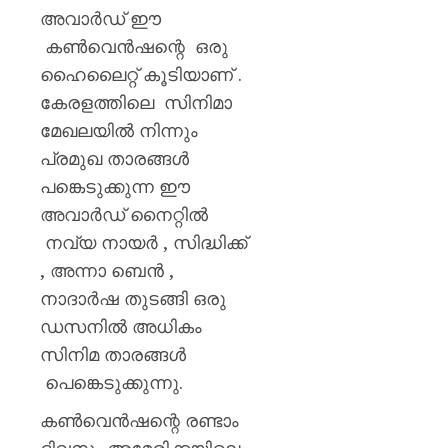
അവാർഡ് ഈ
കൺവെൻഷന്റെ ഒരു
ഹൈലൈറ്റ് കൂടിയാണ് .
കേരളത്തിലെ സിനിമാ
മേഖലയിൽ നിന്നും
പ്രമുഖ താരങ്ങൾ
പങ്കെടുക്കുന്ന ഈ
അവാർഡ് നൈറ്റിൽ
നവ്യ നായർ , സിദ്ധിക്ക്
, അന്നാ ബെൻ ,
നാദാർഷ തുടങ്ങി ഒരു
ഡസനിൽ അധികം
സിനിമ താരങ്ങൾ
പെങ്കെടുക്കുന്നു.
കൺവെൻഷന്റെ രണ്ടാം