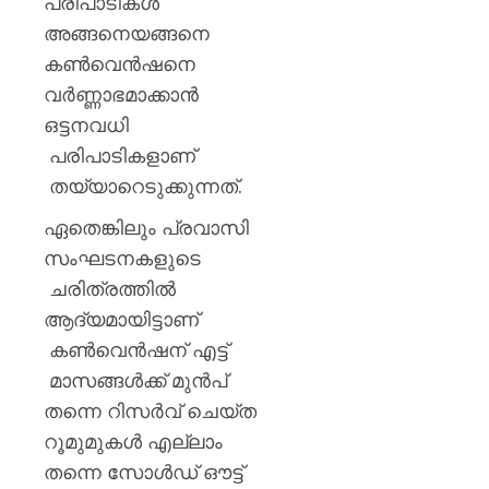
പരിപാടികൾ
അങ്ങനെയങ്ങനെ
കൺവെൻഷനെ
വർണ്ണാഭമാക്കാൻ
ഒട്ടനവധി
പരിപാടികളാണ്
തയ്യാറെടുക്കുന്നത്.
ഏതെങ്കിലും പ്രവാസി
സംഘടനകളുടെ
ചരിത്രത്തിൽ
ആദ്യമായിട്ടാണ്
കൺവെൻഷന് എട്ട്
മാസങ്ങൾക്ക് മുൻപ്
തന്നെ റിസർവ് ചെയ്ത
റൂമുമുകൾ എല്ലാം
തന്നെ സോൾഡ് ഔട്ട്