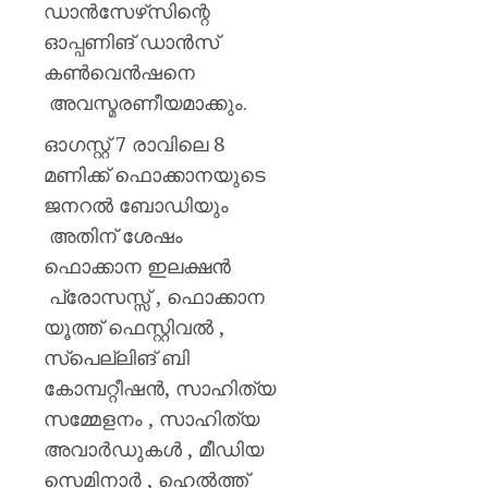
ഡാൻസേഴ്‌സിന്റെ
ഓപ്പണിങ് ഡാൻസ്
കൺവെൻഷനെ
അവസ്മരണീയമാക്കും.
ഓഗസ്റ്റ് 7 രാവിലെ 8
മണിക്ക് ഫൊക്കാനയുടെ
ജനറൽ ബോഡിയും
അതിന് ശേഷം
ഫൊക്കാന ഇലക്ഷൻ
പ്രോസസ്സ് , ഫൊക്കാന
യൂത്ത് ഫെസ്റ്റിവൽ ,
സ്പെല്ലിങ് ബി
കോമ്പറ്റീഷൻ, സാഹിത്യ
സമ്മേളനം , സാഹിത്യ
അവാർഡുകൾ , മീഡിയ
സെമിനാർ , ഹെൽത്ത്