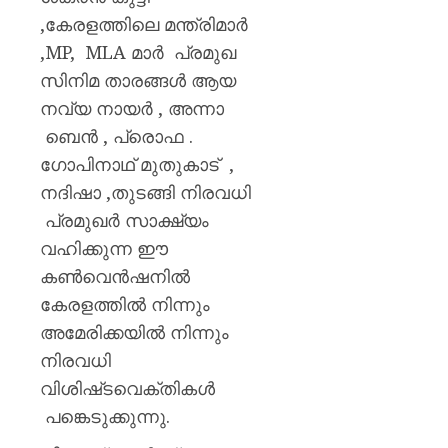
മഞ്ജു
,കേരളത്തിലെ മന്ത്രിമാർ
പിള്ള
,MP, MLA മാർ പ്രമുഖ
AUGUST
സിനിമ താരങ്ങൾ ആയ
7, 2026
നവ്യ നായർ , അന്നാ
0
ബെൻ , പ്രൊഫ .
ഗോപിനാഥ് മുതുകാട് ,
നദിഷാ ,തുടങ്ങി നിരവധി
പ്രമുഖർ സാക്ഷ്യം
വഹിക്കുന്ന ഈ
കൺവെൻഷനിൽ
കേരളത്തിൽ നിന്നും
അമേരിക്കയിൽ നിന്നും
നിരവധി
വിശിഷ്‌ടവെക്തികൾ
പങ്കെടുക്കുന്നു.