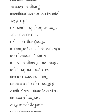
കേരളത്തിന്റെ
അഭിമാനമായ പദ്മശ്രീ
മട്ടന്നൂർ
ശങ്കരൻകുട്ടിയുടെയും
കലാമണ്ഡലം
ശിവദസിന്റെയും
നേതൃത്വത്തിൽ കേരളാ
തനിമയോട് ഒരേ
വേഷത്തിൽ ,ഒരേ താളം
തീർക്കുബോൾ ഈ
മഹാസംരംഭം ഒരു
റെക്കോർഡിനായുള്ള
പരിശ്രമം മാത്രമല്ല…
മലയാളിയുടെ
ഹൃദയമിടിപ്പായ
ചെണ്ടമേളത്തെ