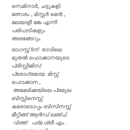
സെമിനാർ, ചട്ടുകളി
മത്സരം , മിസ്റ്റർ മെൻ ,
മലയാളീ മങ്ക എന്നീ
പരിപാടികളും
അരങ്ങേറും.
ഓഗസ്റ്റ് 8ന് രാവിലെ
മുതൽ ഫൊക്കാനയുടെ
പ്രീസ്റ്റീജിസ്
പ്രോഗ്രമായ മിസ്സ്
ഫൊക്കാന ,
അമേരിക്കയിലെ പ്രമുഖ
ബിസ്സിനെസ്സ്
കരോടൊപ്പം ബിസിനസ്സ്
മീറ്റിങ്ങ് ആൻഡ് ലഞ്ച്
വിത്ത് പദ്മ ശ്രീ എം .