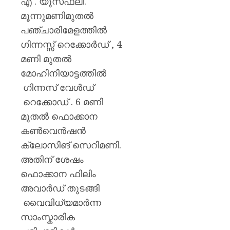
എ . യൂസഫലി.
മൂന്നുമണിമുതൽ
പഞ്ചാരിമേളത്തിൽ
ഗിന്നസ്സ് റെക്കോർഡ് , 4
മണി മുതൽ
മോഹിനിയാട്ടത്തിൽ
ഗിന്നസ് വേൾഡ്
റെക്കോഡ് . 6 മണി
മുതൽ ഫൊക്കാന
കൺവെൻഷൻ
ക്ലോസിങ് സെറിമണി.
അതിന് ശേഷം
ഫൊക്കാന ഫിലിം
അവാർഡ് തുടങ്ങി
വൈവിധ്യമാർന്ന
സാംസ്കാരിക