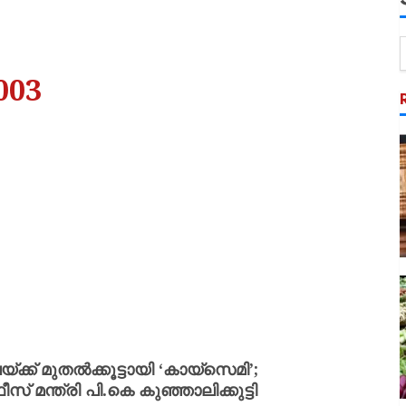
003
ക് മുതൽക്കൂട്ടായി ‘കായ്സെമി’;
് മന്ത്രി പി.കെ കുഞ്ഞാലിക്കുട്ടി