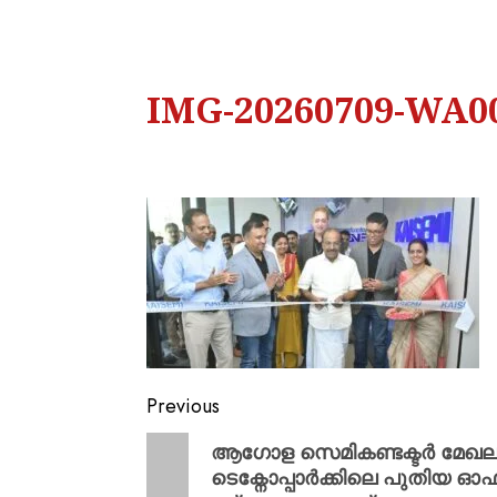
IMG-20260709-WA0
Previous
ആഗോള സെമികണ്ടക്ടർ മേഖലയ്ക്
ടെക്നോപ്പാർക്കിലെ പുതിയ ഓഫീസ