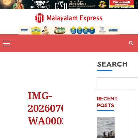
SEARCH
IMG-
RECENT
20260701-
POSTS
WA0003
സമുദ്ര
ലംഘനം
മലയാളി