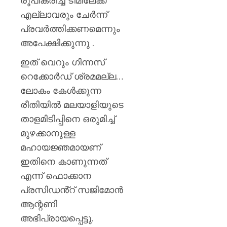
രൂപീകരിച്ച ടീമിലേക്ക്
എല്ലാവരും ചേർന്ന്
പ്രവർത്തിക്കണമെന്നും
അപേക്ഷിക്കുന്നു .
ഇത് വെറും ഗിന്നസ്
റെക്കോർഡ് ശ്രമമല്ല…
ലോകം കേൾക്കുന്ന
രീതിയിൽ മലയാളിയുടെ
താളമിടിപ്പിനെ ഒരുമിച്ച്
മുഴക്കാനുള്ള
മഹായജ്ഞമായണ്
ഇതിനെ കാണുന്നത്
എന്ന് ഫൊക്കാന
പ്രസിഡൻ്റ് സജിമോൻ
ആന്റണി
അഭിപ്രായപ്പെട്ടു.