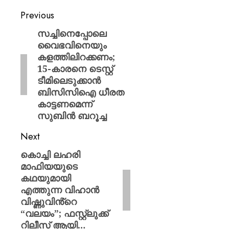
Previous
സച്ചിനെപ്പോലെ
വൈഭവിനെയും
കളത്തിലിറക്കണം;
15-കാരനെ ടെസ്റ്റ്
ടീമിലെടുക്കാൻ
ബിസിസിഐ ധീരത
കാട്ടണമെന്ന്
സുബിൻ ബറൂച്ച
Next
കൊച്ചി ലഹരി
മാഫിയയുടെ
കഥയുമായി
എത്തുന്ന വിഹാൻ
വിഷ്ണുവിൻ്റെ
“വലയം”; ഫസ്റ്റ്ലുക്ക്
റിലീസ് ആയി…