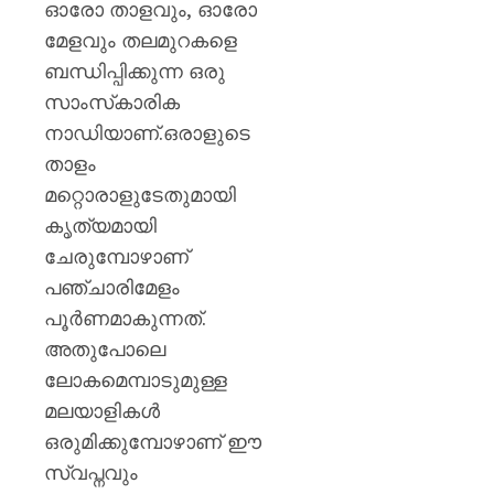
ഓരോ താളവും, ഓരോ
മേളവും തലമുറകളെ
ബന്ധിപ്പിക്കുന്ന ഒരു
സാംസ്‌കാരിക
നാഡിയാണ്.ഒരാളുടെ
താളം
മറ്റൊരാളുടേതുമായി
കൃത്യമായി
ചേരുമ്പോഴാണ്
പഞ്ചാരിമേളം
പൂർണമാകുന്നത്.
അതുപോലെ
ലോകമെമ്പാടുമുള്ള
മലയാളികൾ
ഒരുമിക്കുമ്പോഴാണ് ഈ
സ്വ‌പ്നവും