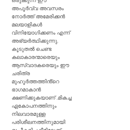
ഒരുക്കുന്ന ഈ
അപൂർവ്വ അവസരം
നോർത്ത് അമേരിക്കൻ
മലയാളികൾ
വിനിയോഗിക്കണം എന്ന്
അഭ്യർത്ഥിക്കുന്നു.
കൂടുതൽ ചെണ്ട
കലാകാരന്മാരെയും
ആസ്വാദകരെയും ഈ
ചരിത്ര
മുഹൂർത്തത്തിൻ്റെ
ഭാഗമാകാൻ
ക്ഷണിക്കുകയാണ് .മികച്ച
ഏകോപനത്തിനും
നിലവാരമുള്ള
പരിശീലനത്തിനുമായി