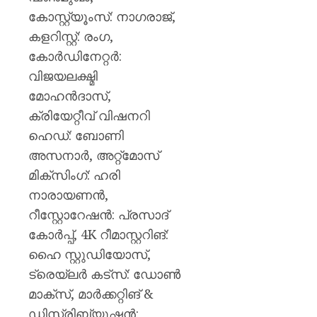
കോസ്റ്റ്യൂംസ്: നാഗരാജ്,
കളറിസ്റ്റ്: രംഗ,
കോർഡിനേറ്റർ:
വിജയലക്ഷ്മി
മോഹൻദാസ്,
ക്രിയേറ്റീവ് വിഷനറി
ഹെഡ്: ബോണി
അസനാർ, അറ്റ്മോസ്
മിക്സിംഗ്: ഹരി
നാരായണൻ,
റീസ്റ്റോറേഷൻ: പ്രസാദ്
കോർപ്പ്, 4K റീമാസ്റ്ററിങ്:
ഹൈ സ്റ്റുഡിയോസ്,
ട്രെയ്ലർ കട്സ്: ഡോൺ
മാക്സ്, മാർക്കറ്റിങ് &
ഡിസ്ട്രിബ്യൂഷൻ: