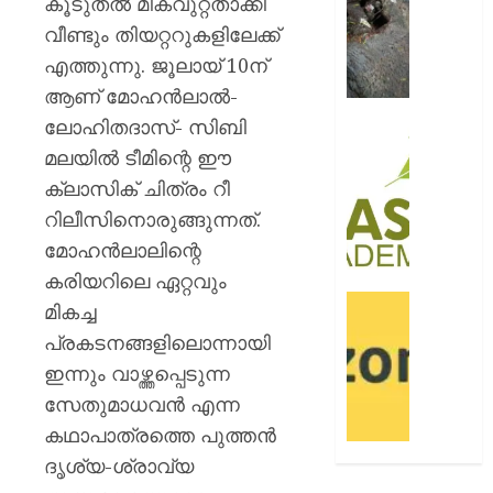
കൂടുതൽ മികവുറ്റതാക്കി
ജംഗ്ഷ
സ്ലാബ
വീണ്ടും തിയറ്ററുകളിലേക്ക്
തകർന്ന
എത്തുന്നു. ജൂലായ് 10ന്
നിലയി
ആണ് മോഹൻലാൽ-
ലോഹിതദാസ്- സിബി
AUGUST
സി.ഐ
9, 2026
അക്കാദ
മലയിൽ ടീമിന്റെ ഈ
ബി.ബി
0
ക്ലാസിക് ചിത്രം റീ
ഓണേഴ്സ്
റിലീസിനൊരുങ്ങുന്നത്.
ഇൻ
മോഹൻലാലിന്റെ
ഏവിയ
മാനേജ്മെ
കരിയറിലെ ഏറ്റവും
പ്രവേ
ഓഫറു
മികച്ച
ഈമാസ
അവതരിപ്പ
പ്രകടനങ്ങളിലൊന്നായി
12
ആമസ
ഇന്നും വാഴ്ത്തപ്പെടുന്ന
വരെ
പേ
സേതുമാധവൻ എന്ന
AUGUST
AUGUST
കഥാപാത്രത്തെ പുത്തൻ
9, 2026
9, 2026
ദൃശ്യ-ശ്രാവ്യ
0
0