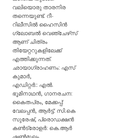
വലിയൊരു താരനിര
തന്നെയുണ്ട്. റീ-
റിലീസില്‍ ഹൈസിന്‍
ഗ്ലോബല്‍ വെഞ്ചേഴ്‌സ്
ആണ് ചിത്രം
തിയേറ്ററുകളിലേക്ക്
എത്തിക്കുന്നത്.
ഛായാഗ്രാഹണം: എസ്
കുമാർ,
എഡിറ്റർ:: എൽ.
ഭൂമിനാഥൻ, ഗാനരചന:
കൈതപ്രം, മേക്കപ്പ്:
വേലപ്പൻ, ആർട്ട്: സി.കെ
സുരേഷ്, പ്രൊഡക്ഷൻ
കൺട്രോളർ: കെ.ആർ
ഷൺമുഖം,