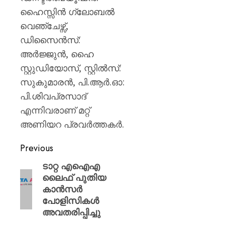
ഹൈസ്സിൻ ഗ്ലോബൽ
വെഞ്ചേഴ്സ്,
ഡിസൈൻസ്:
അർജ്ജുൻ, ഹൈ
സ്റ്റുഡിയോസ്, സ്റ്റിൽസ്:
സുകുമാരൻ, പി.ആർ.ഓ:
പി.ശിവപ്രസാദ്
എന്നിവരാണ് മറ്റ്
അണിയറ പ്രവർത്തകർ.
Previous
ടാറ്റ എഐഎ
ലൈഫ് പുതിയ
കാൻസർ
പോളിസികൾ
അവതരിപ്പിച്ചു