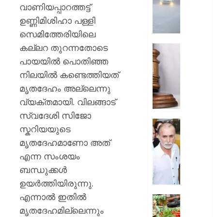
ശക്തമാ
വാണിയപ്പാറത്തട്ട്
;
ഉണ്ണിമിശിഹാ പള്ളി
മൂന്ന്
സെമിത്തേരിയിലെ
ജില്ലക
കല്ലറ തുറന്നതോടെ
റെഡ്
അഭിമന
അലേ‌ർട്ട
കൊലക്
പായയിൽ പൊതിഞ്ഞ
;
നിലയിൽ കണ്ടെത്തിയത്
AUGUST
പ്രതികള്
6, 2026
മൃതദേഹം അല്ലെന്നു
ഒരു
വ്യക്തമായി. വിലങ്ങാട്
വകുപ്പ്
0
കൂടി
സ്വദേശി സിജോ
ചുമത്താ
സഹപ്ര
സ്കറിയയുടെ
കോടതി
ലൈംഗി
മൃതദേഹമാണോ അത്
അനുമത
പീഡിപ്പി
എന്ന സംശയം
കേസില്
AUGUST
തരുണ്‍
ബന്ധുക്കൾ
6, 2026
തേജ്പാല
ഉയർത്തിയിരുന്നു.
കുറ്റക്ക
0
എന്നാല്‍ ഇതില്‍
വിചാര
ഓണമാ
വിധി
മൃതദേഹമില്ലെന്നും
കേരളത്ത