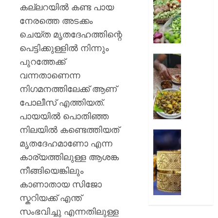
റദ്ദാക്കി
നിത്യ
കല്ലറയിൽ കണ്ട പായ
ബോംബ
സാധനങ്ങ
നേരത്തെ അടക്കം
ഹൈക്ക
വൻ
ചെയ്ത മൃതദേഹത്തിന്റെ
വിലക്കയറ
AUGUST
പെട്ടിക്കുള്ളിൽ നിന്നും
6, 2026
AUGUST
കള്ളുഷ
പുറത്തേക്ക്
6, 2026
0
ഭക്ഷ്യ
വന്നതാണെന്ന
ലൈസ
0
നിഗമനത്തിലേക്ക് ആണ്
നിർബന്ധ
പോലീസ് എത്തിയത്.
AUGUST
പായയിൽ പൊതിഞ്ഞ
6, 2026
നിലയിൽ കണ്ടെത്തിയത്
കുതിച്ചു
0
മൃതദേഹമാണോ എന്ന
സ്വർണ
പവന്
കാര്യത്തിലുള്ള ആശങ്ക
1,09,80
നീങ്ങിയെങ്കിലും
രൂപ
കാണാതായ സിജോ
സ്കറിയക്ക് എന്ത്
AUGUST
6, 2026
സംഭവിച്ചു എന്നതിലുള്ള