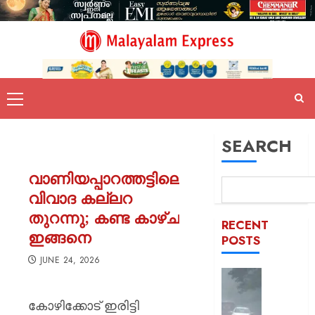
SEARCH
വാണിയപ്പാറത്തട്ടിലെ
വിവാദ കല്ലറ
തുറന്നു; കണ്ട കാഴ്ച
RECENT
ഇങ്ങനെ
POSTS
JUNE 24, 2026
സംസ്ഥാ
വീണ്ടും
കോഴിക്കോട് ഇരിട്ടി
മഴ