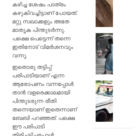
മുരളീ
പാറമടയി
കഴിച്ച ശേഷം പാത്രം
ഇടിഞ്ഞി
കഴുകിവച്ചിട്ടാണ് പോയത്.
AUGUST
മൂവാറ്റു
8, 2026
മറ്റു സഖാക്കളും അതേ
മാറാടി
ജനങ്ങ
മാതൃക പിന്തുടര്‍ന്നു.
0
ഭീതിയി
ഇന്നും
പക്ഷെ പെട്ടെന്ന് തന്നെ
കനത്ത
ഇതിനോട് വിമര്‍ശനവും
AUGUST
മഴ;
8, 2026
വന്നു.
എട്ട്
ജില്ലക
0
ഇതൊരു തട്ടിപ്പ്
വിദ്യാ
പരിപാടിയാണ് എന്ന
സ്ഥാപന
ഇന്ന്
ആരോപണം വന്നപ്പോള്‍
ദുരിതാ
അവധി
വാഹനത്
താന്‍ വളരെക്കാലമായി
പ്രഖ്യാ
പിഴ
പിന്തുടരുന്ന രീതി
ചുമത്ത
തന്നെയാണ് ഇതെന്നാണ്
AUGUST
നടപടി;
8, 2026
ഉദ്യോ
ബേബി പറഞ്ഞത്. പക്ഷെ
സസ്പ
0
ഈ പരിപാടി
ചെയ്ത
തിരിച്ചടിച്ചപ്പോള്‍