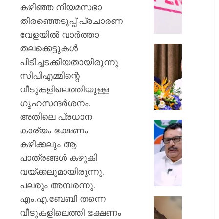
ഭൗതിക
കഴിഞ്ഞ നിയമസഭാ
ശരീരം
തിരഞ്ഞെടുപ്പ് പ്രചാരണ
ഫ്രീസറ
വേളയില്‍ വാര്‍ത്താ
കൊണ്ട
തലക്കെട്ടുകള്‍
സംഭവം
കൊച്ചി
പയ്യന്
അമേരിക
പിടിച്ചടക്കിയതായിരുന്നു
തഹസിൽ
അംബാസ
സിപിഎമ്മിന്റെ
സസ്‌
കൂടിക്കാ
വീടുകളിലെത്തിയുള്ള
നടത്തി
AUGUST
ഗൃഹസന്ദര്‍ശനം.
മുഖ്യമന്
8, 2026
വി.ഡി.
അതിലെ പ്രധാന
സതീശ
0
പിടിക്കേ
കാര്യം ഭക്ഷണം
സമയത്
കഴിക്കലും ആ
AUGUST
പിടിക്കും
8, 2026
പാത്രങ്ങള്‍ കഴുകി
എത്രന
മുങ്ങി
0
വയ്ക്കലുമായിരുന്നു.
നടക്കും:
പലരും അമ്പരന്നു.
അർജു
എം.എ.ബേബി തന്നെ
ആയങ്കി
കൂറ്റൻ
കെ.
വീടുകളിലെത്തി ഭക്ഷണം
മൺകൂ