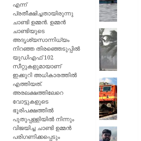
11
എന്ന്
മത്സ്യ
പ്രതീക്ഷിച്ചതായിരുന്നു
ശ്രീലങ്
ചാണ്ടി ഉമ്മന്‍. ഉമ്മന്‍
നാവി
ചാണ്ടിയുടെ
കസ്റ്റഡ
സംസ്ഥാ
അതിതീ
അദൃശ്യസാന്നിധ്യം
AUGUST
മഴയ്ക്ക്
നിറഞ്ഞ തിരഞ്ഞെടുപ്പില്‍
7, 2026
സാധ്യ
യുഡിഎഫ് 102
നാല്
0
സീറ്റുകളുമായാണ്
ജില്ലക
റെഡ്
ഇക്കുറി അധികാരത്തില്‍
അലർട്ട്,
ഓണക്ക
എത്തിയത്.
അതീവ
യാത്രാത
അരലക്ഷത്തിലേറെ
ജാഗ്ര
;
നിർദേശ
വോട്ടുകളുടെ
112
സ്പെഷ
ഭൂരിപക്ഷത്തില്‍
AUGUST
ട്രെയി
പുതുപ്പള്ളിയില്‍ നിന്നും
7, 2026
സർവീ
വിജയിച്ച ചാണ്ടി ഉമ്മന്‍
പ്രഖ്യാപ
0
രാജേഷി
റെയിൽ
പരിഗണിക്കപ്പെടും
മൃതദേ