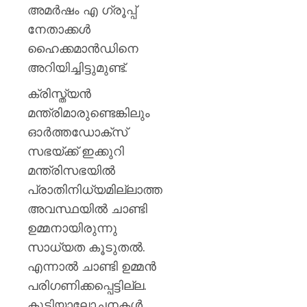
അന്യാ
അമര്‍ഷം എ ഗ്രൂപ്പ്
ലക്ഷ്യമിട
നേതാക്കള്‍
പ്രവർത്ത
ഹൈക്കമാന്‍ഡിനെ
2.27
കോടി
അറിയിച്ചിട്ടുമുണ്ട്.
രൂപയു
ക്രിസ്ത്യന്‍
സാമ്പത
നഷ്ടമു
മന്ത്രിമാരുണ്ടെങ്കിലും
എസ്‌ഐ
ഓര്‍ത്തഡോക്സ്
സഭയ്ക്ക് ഇക്കുറി
AUGUST
7, 2026
മന്ത്രിസഭയില്‍
0
പ്രാതിനിധ്യമില്ലാത്ത
അവസ്ഥയില്‍ ചാണ്ടി
ഉമ്മനായിരുന്നു
സാധ്യത കൂടുതല്‍.
എന്നാല്‍ ചാണ്ടി ഉമ്മന്‍
പരിഗണിക്കപ്പെട്ടില്ല.
കൂടിയാലോചനകള്‍