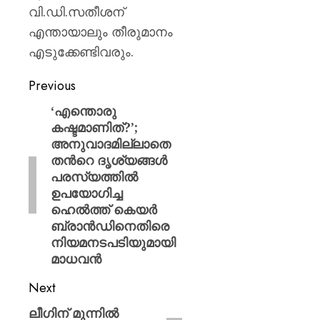
വി.ഡി.സതീശന്
എന്തായാലും തീരുമാനം
എടുക്കേണ്ടിവരും.
Previous
‘എന്തൊരു
കഷ്ടമാണിത്?’;
അനുവാദമില്ലാതെ
തന്‍റെ ദൃശ്യങ്ങൾ
പരസ്യത്തിൽ
ഉപയോഗിച്ച
ഹെൽത്ത് കെയർ
ബ്രാൻഡിനെതിരെ
നിയമനടപടിയുമായി
മാധവൻ
Next
ലീഗിന് മുന്നില്‍