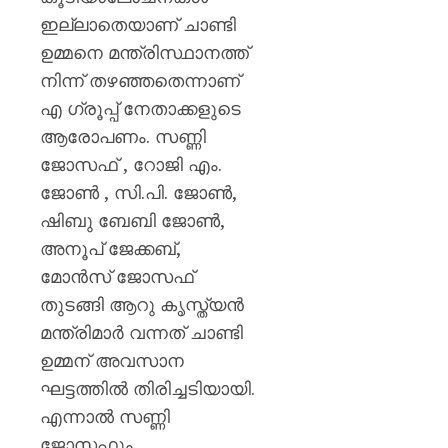
ഇല്ലാതെയാണ് ചാണ്ടി
ഉമ്മനെ മന്ത്രിസ്ഥാനത്ത്
നിന്ന് തഴഞ്ഞതെന്നാണ്
എ ഗ്രൂപ്പ് നേതാക്കളുടെ
ആരോപണം. സണ്ണി
ജോസഫ് , റോജി എം.
ജോൺ , സി.പി. ജോൺ,
ഷിബു ബേബി ജോൺ,
അനൂപ് ജേക്കബ്,
മോൻസ് ജോസഫ്
തുടങ്ങി ആറു കൃസ്ത്യന്‍
മന്ത്രിമാര്‍ വന്നത് ചാണ്ടി
ഉമ്മന് അവസാന
ഘട്ടത്തില്‍ തിരിച്ചടിയായി.
എന്നാല്‍ സണ്ണി
ജോസഫും