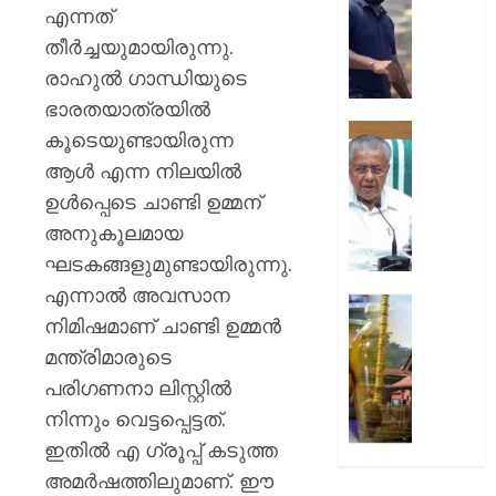
കൊണ്ട
എന്നത്
AUGUST
വീഴ്ച
തീര്‍ച്ചയുമായിരുന്നു.
7, 2026
പറ്റി;
രാഹുല്‍ ഗാന്ധിയുടെ
സംഭവത
0
വിശദീ
ഭാരതയാത്രയില്‍
തേടി
സഹക
കൂടെയുണ്ടായിരുന്ന
കണ്ണൂർ
സംഘങ
ആള്‍ എന്ന നിലയില്‍
എഡിഎ
വഴിയുള
ഉള്‍പ്പെടെ ചാണ്ടി ഉമ്മന്
ക്ഷേമ
AUGUST
വിതരണ
അനുകൂലമായ
7, 2026
സർക്കാ
ഘടകങ്ങളുമുണ്ടായിരുന്നു.
നടപടിക
0
എന്നാല്‍ അവസാന
പ്രതിപ
ശബരിമ
നിമിഷമാണ് ചാണ്ടി ഉമ്മന്‍
നേതാവ്
നെയ്യ്
പിണറാ
ഇടപാട്
മന്ത്രിമാരുടെ
വിജയ
;
പരിഗണനാ ലിസ്റ്റില്‍
മുൻ
നിന്നും വെട്ടപ്പെട്ടത്.
AUGUST
ദേവസ്
7, 2026
ഇതില്‍ എ ഗ്രൂപ്പ് കടുത്ത
ബോർഡ
ഭരണസമ
0
അമര്‍ഷത്തിലുമാണ്. ഈ