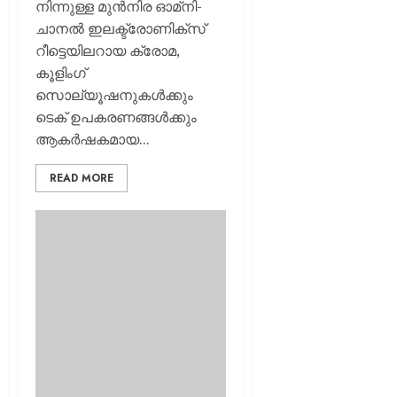
നിന്നുള്ള മുൻനിര ഓമ്‌നി-
AUGUST
ചാനൽ ഇലക്ട്രോണിക്‌സ്
6, 2026
റീട്ടെയിലറായ ക്രോമ,
0
കൂളിംഗ്
സൊല്യൂഷനുകൾക്കും
ടെക് ഉപകരണങ്ങൾക്കും
ആകർഷകമായ...
READ MORE