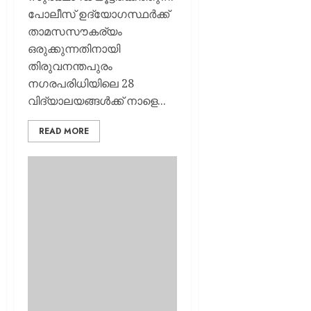
പോലീസ് ഉദ്യോഗസ്ഥർക്ക്
താമസസൗകര്യം
ഒരുക്കുന്നതിനായി
തിരുവനന്തപുരം
നഗരപരിധിയിലെ 28
വിദ്യാലയങ്ങൾക്ക് നാളെ...
READ MORE