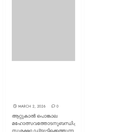
ആറ്റുകാൽ പൊങ്കാല നാളെ!
തിരുവനന്തപുരത്ത്
വിദ്യാലയങ്ങൾക്ക് അവധി;
മാർച്ച് 3-ന് ജില്ലാതല
പ്രാദേശിക അവധി
MARCH 2, 2026
0
ആറ്റുകാൽ പൊങ്കാല
മഹോത്സവത്തോടനുബന്ധിച്ച്
സുരക്ഷാ ഡ്യൂട്ടിക്കെത്തുന്ന