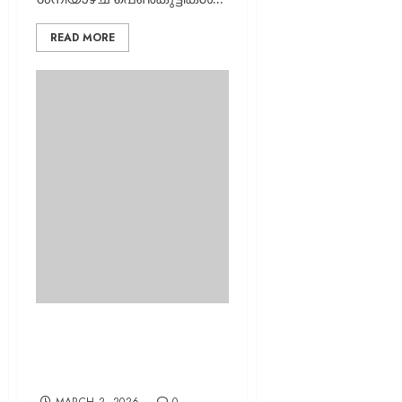
READ MORE
യുദ്ധ ഭീതി: അടിയന്തര
സുരക്ഷാ സമിതി യോഗം
വിളിച്ച് മോഡി