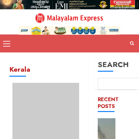
SEARCH
Kerala
RECENT
POSTS
രക്തച്ച
യമൻ;
സൈനി