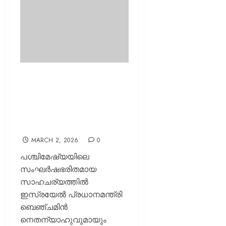
സാധാരണക്കാരുടെ
സുരക്ഷയ്ക്ക് മുൻഗണന
നൽകണം:
നെതന്യാഹുവിനോട് മോദി;
യുഎഇക്ക് പൂർണ്ണ പിന്തുണ
MARCH 2, 2026
0
പശ്ചിമേഷ്യയിലെ
സംഘർഷഭരിതമായ
സാഹചര്യത്തിൽ
ഇസ്രയേൽ പ്രധാനമന്ത്രി
ബെഞ്ചമിൻ
നെതന്യാഹുവുമായും