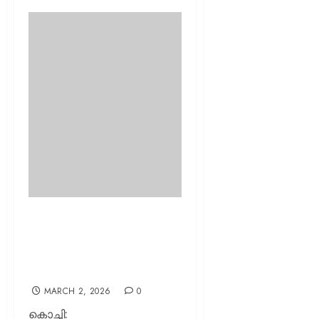
ഇഡിഐഐയില്‍ ടെക്
സ്റ്റാര്‍ട്ട്അപ്പ്
എന്‍റര്‍പ്രണര്‍ഷിപ്പ് പിജി
ഡിപ്ലോമ
MARCH 2, 2026
0
കൊച്ചി: