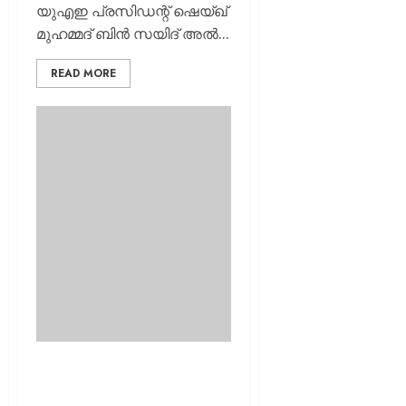
യുഎഇ പ്രസിഡന്റ് ഷെയ്ഖ്
മുഹമ്മദ് ബിൻ സയിദ് അൽ...
READ MORE
കേരളത്തിന് 2000
കോടിയുടെ പുത്തൻ