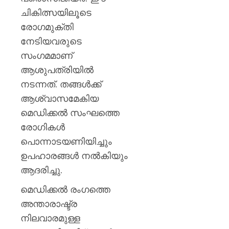
മുൻ
ചികിത്സയിലൂടെ
ധനമന്ത്
കെ.എൻ
രോഗമുക്തി
ബാലഗ
നേടിയവരുടെ
സംഗമമാണ്
AUGUST
7, 2026
ആശുപത്രിയിൽ
0
നടന്നത്. തങ്ങൾക്ക്
ആശ്വാസമേകിയ
മെഡിക്കൽ സംഘത്തെ
രോഗികൾ
പൊന്നാടയണിയിച്ചും
ഉപഹാരങ്ങൾ നൽകിയും
ആദരിച്ചു.
മെഡിക്കൽ രംഗത്തെ
അന്താരാഷ്ട്ര
നിലവാരമുള്ള