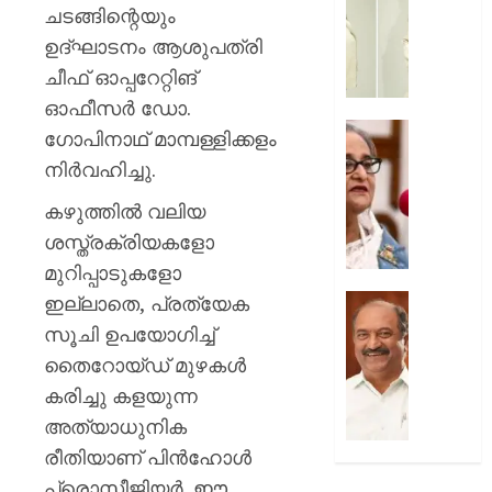
സൗന്ദര
ചടങ്ങിന്റെയും
AUGUST
കിടിലൻ
ഉദ്ഘാടനം ആശുപത്രി
7, 2026
സ്റ്റൈല
ചീഫ് ഓപ്പറേറ്റിങ്
ലുക്കിൽ
0
തിളങ്ങി
ഓഫീസർ ഡോ.
നടി
മുൻ
ഗോപിനാഥ് മാമ്പള്ളിക്കളം
മഞ്ജു
ബംഗ്ലാ
നിർവഹിച്ചു.
പിള്ള
പ്രധാനമ
പരാമർ
കഴുത്തിൽ വലിയ
AUGUST
ഇടപെടില
ശസ്ത്രക്രിയകളോ
7, 2026
ഇന്ത്യ;
മുറിപ്പാടുകളോ
നയപര
0
നിലപാട
ഇല്ലാതെ, പ്രത്യേക
ക്ഷേമ
വ്യക്തമ
പെൻഷ
സൂചി ഉപയോഗിച്ച്
ഇന്ത്യ.
വിതരണ
തൈറോയ്ഡ് മുഴകൾ
പുതിയ
കരിച്ചു കളയുന്ന
AUGUST
ഉത്തരവ
7, 2026
ജനവിരുദ
അത്യാധുനിക
ശക്തമ
0
രീതിയാണ് പിൻഹോൾ
പ്രതിഷ
പ്രൊസീജിയർ. ഈ