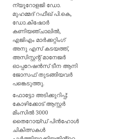
ന്യൂറോളജി ഡോ.
മുഹമ്മദ് റഫീഖ് പി.കെ,
ഡോ.കിഷോർ
കണിയഞ്ചാലിൽ,
എജിഎം മാർക്കറ്റിംഗ്
അനു എസ് കടയത്ത്,
അസിസ്റ്റന്റ് മാനേജർ
ഓപ്പറേഷൻസ് ടീന ആനി
ജോസഫ് തുടങ്ങിയവർ
പങ്കെടുത്തു.
ഫോട്ടോ അടിക്കുറിപ്പ്;
കോഴിക്കോട് ആസ്റ്റർ
മിംസിൽ 3000
തൈറോയ്ഡ് പിൻഹോൾ
ചികിത്സകൾ
പൂർത്തിയാക്കിയതിൻ്റെ