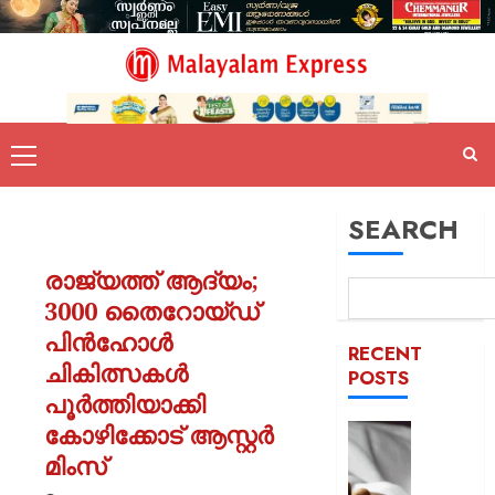
SEARCH
രാജ്യത്ത് ആദ്യം;
3000 തൈറോയ്ഡ്
പിൻഹോൾ
RECENT
ചികിത്സകൾ
POSTS
പൂർത്തിയാക്കി
കോഴിക്കോട് ആസ്റ്റർ
യുപിയ
ഞെട്ടിച്ച്
മിംസ്
ക്രൂരത