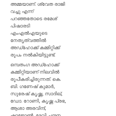
അമ്മയാണ്. ശ്വേത രാജി
വച്ചു എന്ന്
പറഞ്ഞതോടെ രമേശ്
പിഷാരടി
എംഎല്‍എയുടെ
നേതൃത്വത്തില്‍
അഡ്‌ഹോക്ക് കമ്മിറ്റിക്ക്
രൂപം നല്‍കിയിട്ടുണ്ട്.
ഒമ്പതംഗ അഡ്ഹോക്ക്
കമ്മിറ്റിയാണ് നിലവിൽ
രൂപീകരിച്ചിരുന്നത്. കെ.
ബി. ഗണേഷ് കുമാര്‍,
സുരേഷ് കൃഷ്ണ, സാദിഖ്,
ഡോ. റോണി, കൃഷ്ണ പ്രഭ,
ആശാ അരവിന്ദ്,
ഷാജോണ്‍, ദേവി ചന്ദന