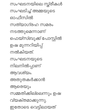
പിടിച്ചെ
സംഘടനയിലെ സ്ത്രീകൾ
ടാൽകം
സംഘടിച്ച് അമ്മയുടെ
പൗഡർ
ഉൾപ്പെ
ഓഫീസിൽ
25,000
സത്യാഗ്രഹ സമരം
കിലോഗ്
നടത്തുമെന്നാണ്
ഫെയ്‌സ്ബുക്ക് പോസ്റ്റിൽ
AUGUST
5, 2026
ഉഷ മുന്നറിയിപ്പ്
0
നൽകിയത്.
സംഘടനയുടെ
നിലനിൽപ്പാണ്
ആവശ്യം.
അതുതകർക്കാൻ
ആരെയും
സമ്മതിക്കില്ലെന്നും ഉഷ
വ്യക്തമാക്കുന്നു.
ഇതോടെ വെട്ടിലായത്