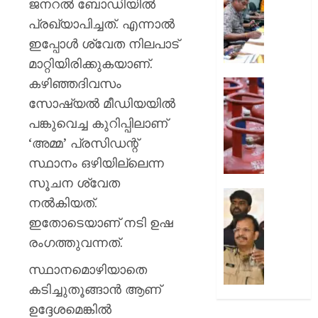
ജനറല്‍ ബോഡിയില്‍
ഡോക്ടർ
രാപ്പകല്
പരാതി
ജാഗ്രത
പ്രഖ്യാപിച്ചത്. എന്നാല്‍
കോട്ടയ
ഇപ്പോള്‍ ശ്വേത നിലപാട്
AUGUST
ജില്ലാ
5, 2026
മാറ്റിയിരിക്കുകയാണ്.
എമര്‍ജന
കഴിഞ്ഞദിവസം
ഓപ്പറേഷ
0
പാചക
സെന്റര്‍
വില
സോഷ്യല്‍ മീഡിയയില്‍
വർദ്ധന
പങ്കുവെച്ച കുറിപ്പിലാണ്
AUGUST
കളമൊരുങ
5, 2026
‘അമ്മ’ പ്രസിഡന്റ്
സിലിണ്ട
സ്ഥാനം ഒഴിയില്ലെന്ന
സെസ്
0
ചുമത്ത
സൂചന ശ്വേത
തീരുമാ
അടുക്
നൽകിയത്.
പ്രതിസ
വിഷാംശ
ഇതോടെയാണ് നടി ഉഷ
ഉപയോക
കടുകില
രംഗത്തുവന്നത്.
ഗ്രാമ്പ
AUGUST
ജീരകത്
5, 2026
സ്ഥാനമൊഴിയാതെ
വൻ
കടിച്ചുതൂങ്ങാൻ ആണ്
മായം
0
ചേർക്ക
ഉദ്ദേശമെങ്കിൽ