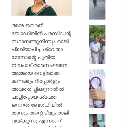
മഴയ്ക്ക്
സാധ്യ
നാളെ
അഞ്ച്
അമ്മ ജനറല്‍
ജില്ലക
ആലപ്പു
ബോഡിയില്‍ പ്രസിഡന്റ്
ഓറഞ്ച
തോട്ടപ്പള
അലേർട്ട
സ്പിൽ
സ്ഥാനത്തുനിന്നും രാജി
അടിയന്
പ്രഖ്യാപിച്ച ശ്വേതാ
AUGUST
സന്ദർ
മേനോന്റെ പുതിയ
5, 2026
നടത്തി
നിലപാട് താരസംഘടന
മന്ത്രി
0
എം
ഡ്യൂട്ടി
അമ്മയെ വെട്ടിലാക്കി.
ലിജുവു
സമയത്
കണക്കും റിപ്പോർട്ടും
രമേശ്
മുങ്ങി
അവതരിപ്പിക്കുന്നതില്‍
ചെന്നി
സ്വകാ
പാളിപ്പോയ ശ്വേത
ക്ലിനിക
AUGUST
സേവനം
ജനറല്‍ ബോഡിയില്‍
5, 2026
അടൂർ
താനും തന്റെ ടീമും രാജി
ജനറൽ
0
മഴ
വയ്ക്കുന്നു എന്നാണ്
ആശുപത
ദുരന്ത