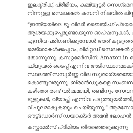
ഇലക്ട്രിക്, പ്രീമിയം, കമ്മ്യൂട്ടർ സെഗ
നിന്നുള്ള സെലക്ഷൻ കമ്പനി നിലവിൽ ലിസ്റ്റ്
“ഇന്ത്യയിലെ ടൂ-വീലർ ബൈയിംഗ് പ്രയാണ
ആശയക്കുഴപ്പമുണ്ടാക്കുന്ന ഓപ്ഷനുകൾ,
എന്നിവ പരിഗണിക്കുമ്പോൾ അത് കൂടുതൽ സമ്
മെട്രോകൾക്കപ്പുറം, ലിമിറ്റഡ് സെലക്ഷ
തോന്നുന്നു. കസറ്റമേർസിന്, Amazon.
ഫ്യുവൽ ടൈപ്പ് എന്നിവ അടിസ്ഥാനമാക്ക
സ്ഥലത്ത് സമ്പൂർണ്ണ വില സുതാര്യതയോട
കൊണ്ടുവരുന്നു. ബ്രാൻഡുകളെ സംബന്ധിച്ച്
കഴിഞ്ഞ രണ്ട് വർഷമായി, രണ്ടിനും സ
ടൂളുകൾ, വ്യാപ്തി എന്നിവ പടുത്തുയർത്ത
വിപുലമാകുകയും ചെയ്യുന്നു,” ആമസോൺ 
ഔട്ട്‍ഡോർസ് ഡയറക്‌ടർ അമൻ ലോഹൻ 
കസ്റ്റമേർസ് പ്രീമിയം തിരഞ്ഞെടുക്കുന്നു