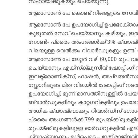
സഹായിക്കുകയും ചെയ്യുന്നു.
ആമസോൺ പേ കൊണ്ട് നിങ്ങളുടെ സേവിംഗ
ആമസോൺ പേ ഉപയോഗിച്ച് ഉപഭോക്താക്കൾക്ക
കൂടുതൽ സേവ് ചെയ്യാനും കഴിയും, ഇതി
നോൺ- പ്രൈം അംഗങ്ങൾക്ക് 3% ക്യാഷ്ബാക
വിലയുള്ള വെൽക്കം റിവാർഡുകളും ഉണ്ട്
ആമസോൺ പേ ലേറ്റർ വഴി 60,000 രൂപ വരെ ഇ
ചെയ്യാനും എക്‌സ്‌ക്ലൂസീവ് ഷോപ്പി
ഇലക്ട്രോണിക്‌സ്, ഫാഷൻ, അപ്ലയൻസസ
സ്റ്റോറിലൂടെ മിത വിലയിൽ ഷോപ്പിംഗ് ന
ഉപയോഗിച്ച്, മൂന്ന് മാസത്തിനുള്ളിൽ പേയ
ബ്രാൻഡുകളിലും കാറ്റഗറികളിലും ഉപഭോക്
അധിക ക്യാഷ്ബാക്കും റിവാർഡ്‍സ് ഗോ
പ്രൈം അംഗങ്ങൾക്ക് 799 രൂപയ്ക്ക് മു
രൂപയ്ക്ക് മുകളിലുള്ള ഓർഡറുകളിൽ എല്
ക്യാഷ്ബാക്കും ഉൾപ്പെടെ – ഇത് രാജ്യവ