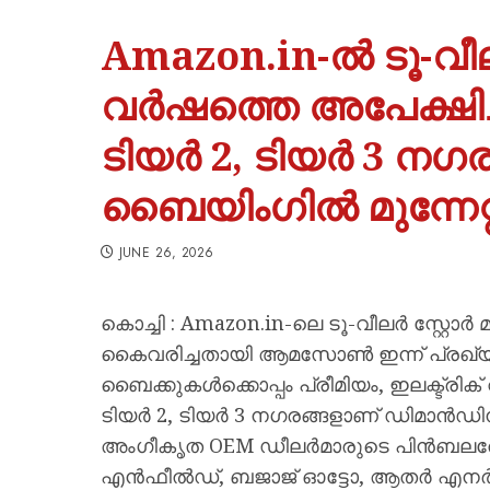
Amazon.in-ൽ ടൂ-
വർഷത്തെ അപേക്ഷിച്ച
ടിയർ 2, ടിയർ 3 
ബൈയിംഗിൽ മുന്നേറ്
JUNE 26, 2026
കൊച്ചി : Amazon.in-ലെ ടൂ-വീലർ സ്റ്റോർ 
കൈവരിച്ചതായി ആമസോൺ ഇന്ന് പ്രഖ്യാപിച
ബൈക്കുകൾക്കൊപ്പം പ്രീമിയം, ഇലക്ട്രിക
ടിയർ 2, ടിയർ 3 നഗരങ്ങളാണ് ഡിമാൻഡിന് 
അംഗീകൃത OEM ഡീലർമാരുടെ പിൻബലത്
എൻഫീൽഡ്, ബജാജ് ഓട്ടോ, ആതർ എനർജി,