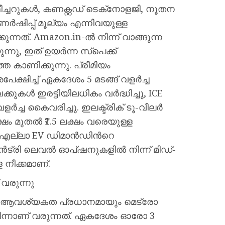
ച്ചറുകൾ, കണക്റ്റഡ് ടെക്‌നോളജി, നൂതന
ിപ്പ് മൂല്യം എന്നിവയുള്ള
്നത്. Amazon.in-ൽ നിന്ന് വാങ്ങുന്ന
ന്നു, ഇത് ഉയർന്ന സ്പെക്ക്
 കാണിക്കുന്നു. പ്രീമിയം
ഷിച്ച് ഏകദേശം 5 മടങ്ങ് വളർച്ച
ുകൾ ഇരട്ടിയിലധികം വർദ്ധിച്ചു, ICE
ളർച്ച കൈവരിച്ചു. ഇലക്ട്രിക് ടൂ-വീലർ
ഷം മുതൽ ₹1.5 ലക്ഷം വരെയുള്ള
 എല്ലാ EV ഡിമാൻഡിന്‍റെ
ൻട്രി ലെവൽ ഓപ്ഷനുകളിൽ നിന്ന് മിഡ്-
ള നീക്കമാണ്.
 വരുന്നു
െ ആവശ്യകത പ്രധാനമായും മെട്രോ
ിന്നാണ് വരുന്നത്. ഏകദേശം ഓരോ 3