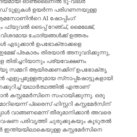
 ആദ്യമായി ഓൺലൈനിൽ ടൂ-വീലർ
വേർഡ് ടൂളുകൾ ഉയർന്ന പരിഗണനയുള്ള
 ആമസോണിന്‍റെ AI ഷോപ്പിംഗ്
ം ഫ്യുവൽ ടൈപ്പ് റേഞ്ച്, മൈലേജ്,
്ള വിശദമായ ചോദ്യങ്ങൾക്ക് ഉത്തരം
്ങൾ എടുക്കാൻ ഉപഭോക്താക്കളെ
 ഇമേജ് പ്രകാരം തിരയാൻ അനുവദിക്കുന്നു,
ിരിച്ചറിയാനും പര്യവേക്ഷണം
്യൂ സമ്മറി ആയിരക്കണക്കിന് ഉപഭോക്തൃ
എളുപ്പമുള്ളതുമായ സ്‍നാപ്പ്ഷോട്ടുകളായി
ക്കുറിച്ച് യഥാർത്ഥത്തിൽ എന്താണ്
്കാൻ കസ്റ്റമേർസിനെ സഹായിക്കുന്നു. ഒരു
റിയെന്ന് പ്രൈസ് ഹിസ്റ്ററി കസ്റ്റമേർസിന്
പ്പോൾ വാങ്ങണമെന്ന് തീരുമാനിക്കാൻ അവരെ
 ഗവേഷണ പരിവൃത്തി ചുരുക്കുകയും കൂടുതൽ
ഇന്ത്യയിലാകെയുള്ള കസ്റ്റമേർസിനെ