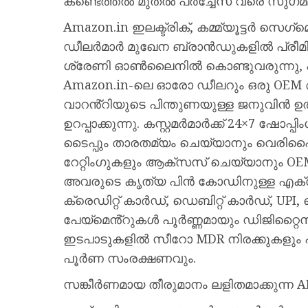
കണ്ടെത്തൽ മുതൽ പർച്ചേസ് വരെ സുഗ
Amazon.in ഇലക്ട്രിക്, കമ്മ്യൂട്ടർ സെഗ
ഡീലർമാർ മുഖേന ബ്രാൻഡുകളിൽ പ്രീമ
ശ്രേണി ഓൺലൈനിൽ കൊണ്ടുവരുന്നു, എല
Amazon.in-ലെ ഓരോ ഡീലറും ഒരു OEM 
വാറൻ്റിയുടെ പിന്തുണയുള്ള ജനുവിൻ ഉൽപ്പന
ഉറപ്പാക്കുന്നു. കസ്റ്റമർമാർക്ക് 24×7 ഷ
ടൈപ്പും താരതമ്യം ചെയ്യാനും വെ
റേറ്റിംഗുകളും ആക്‌സസ് ചെയ്യാനും O
അവരുടെ കൃത്യ പിൻ കോഡിനുള്ള എക്‌
ക്രെഡിറ്റ് കാർഡ്, ഡെബിറ്റ് കാർഡ്, UPI, 
പേയ്‌മെൻ്റുകൾ പൂർണ്ണമായും ഡിജിറ്റൈസ് ച
ഇടപാടുകളിൽ സീറോ MDR നിരക്കുകളും എ
പൂർണ സംരക്ഷണവും.
സങ്കീർണമായ തീരുമാനം ലളിതമാക്കുന്ന A