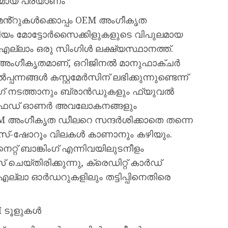
മമായ പ്രയാണം
്‌മെൻ്റുകൾക്കൊപ്പം OEM അംഗീകൃത
ിയം മോട്ടോർസൈക്കിളുകളുടെ വിപുലമായ
്ലാം ഒരു സിംഗിൾ ലക്ഷ്യസ്ഥാനത്ത്.
അംഗീകൃതമാണ്, ഒറിജിനൽ മാനുഫാക്‌ചർ
്നങ്ങൾ കസ്റ്റമേർസിന് ലഭിക്കുന്നുണ്ടെന്ന്
ോപ്പിംഗ് നടത്താനും ബ്രാൻഡുകളും ഫ്യുവൽ
രിഫൈഡ് ഓണർ അവലോകനങ്ങളും
EM അംഗീകൃത ഡീലറെ സന്ദർശിക്കാതെ തന്നെ
സ്-ഷോറൂം വിലകൾ കാണാനും കഴിയും.
നെറ്റ് ബാങ്കിംഗ് എന്നിവയിലുടനീളം
െയ്‌തിരിക്കുന്നു, ക്രെഡിറ്റ് കാർഡ്
ല്ലാ ഓർഡറുകളിലും തട്ടിപ്പിനെതിരെ
I ടൂളുകൾ