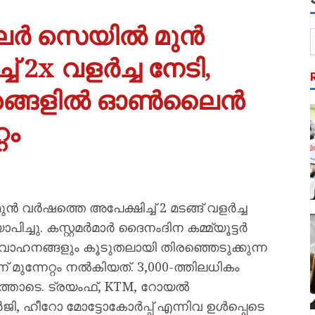
വീലർ സെയിൽ മുൻ
് 2x വളർച്ച നേടി,
നഗരങ്ങളിൽ ഓൺലൈൻ
റം
മുൻ വർഷത്തെ അപേക്ഷിച്ച് 2 മടങ്ങ് വളർച്ച
്ചു. കസ്റ്റമർമാർ ദൈനംദിന കമ്മ്യൂട്ടർ
് വാഹനങ്ങളും കൂടുതലായി തിരഞ്ഞെടുക്കുന്ന
മുന്നേറ്റം നൽകിയത്. 3,000-ത്തിലധികം
തോടെ. ട്രയംഫ്, KTM, റോയൽ
 ഹീറോ മോട്ടോകോർപ്പ് എന്നിവ ഉൾപ്പെടെ