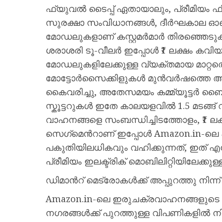
ഫ്യുവൽ ടൈപ്പ് ഏതായാലും, പ്രീമിയം ഫീ
സുരക്ഷാ സംവിധാനങ്ങൾ, ദീർഘകാല ഓണർഷ
മോഡലുകളാണ് കസ്റ്റമർമാർ തിരഞ്ഞെടുക്കുന
ശരാശരി ടൂ-വീലർ ഇപ്പോൾ ₹1 ലക്ഷം കവിയു
മോഡലുകളിലേക്കുള്ള വ്യക്തമായ മാറ്റത്തെ
മോട്ടോർസൈക്കിളുകൾ മുൻവർഷത്തെ അപേക്
കൈവരിച്ചു, അതേസമയം കമ്മ്യൂട്ടർ ബൈക്ക
സ്കൂട്ടറുകൾ ഇതേ കാലയളവിൽ 1.5 മടങ്ങ് വ
വാഹനങ്ങളെ സംബന്ധിച്ചിടത്തോളം, ₹1 ലക്
സെഗ്‌മെന്‍റാണ് ഇപ്പോൾ Amazon.in-ലെ
പകുതിയിലധികവും വഹിക്കുന്നത്, ഇത് എ
പ്രീമിയം ഇലക്ട്രിക് മൊബിലിറ്റിയിലേക്കുള്
ഡിമാന്‍റ് മെട്രോകൾക്ക് അപ്പുറത്തു നിന്ന്
Amazon.in-ലെ ഇരുചക്രവാഹനങ്ങളുട
നഗരങ്ങൾക്ക് പുറത്തുള്ള വിപണികളിൽ ന