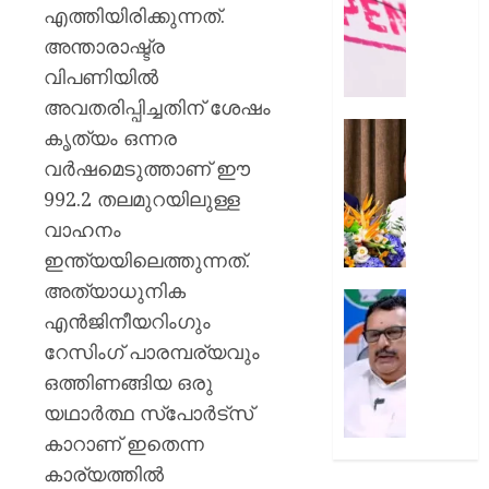
രാജേഷി
എത്തിയിരിക്കുന്നത്.
AUGUST
ഭൗതിക
അന്താരാഷ്ട്ര
8, 2026
ശരീരം
വിപണിയിൽ
ഫ്രീസറ
0
കൊണ്ട
അവതരിപ്പിച്ചതിന് ശേഷം
സംഭവം
കൊച്ചി
കൃത്യം ഒന്നര
പയ്യന്
അമേരിക
വർഷമെടുത്താണ് ഈ
തഹസിൽ
അംബാസ
992.2 തലമുറയിലുള്ള
സസ്‌
കൂടിക്കാ
നടത്തി
വാഹനം
AUGUST
മുഖ്യമന്
ഇന്ത്യയിലെത്തുന്നത്.
8, 2026
വി.ഡി.
അത്യാധുനിക
സതീശ
0
പിടിക്കേ
എൻജിനീയറിംഗും
സമയത്
AUGUST
പിടിക്കും
റേസിംഗ് പാരമ്പര്യവും
8, 2026
എത്രന
ഒത്തിണങ്ങിയ ഒരു
മുങ്ങി
0
യഥാർത്ഥ സ്പോർട്സ്
നടക്കും:
കാറാണ് ഇതെന്ന
അർജു
ആയങ്കി
കാര്യത്തിൽ