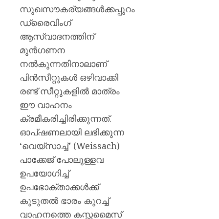
സുഖസൗകര്യങ്ങൾക്കപ്പുറം
ഡ്രൈവിംഗ്
ആസ്വാദനത്തിന്
മുൻഗണന
നൽകുന്നതിനാലാണ്
പിൻസീറ്റുകൾ ഒഴിവാക്കി
രണ്ട് സീറ്റുകളിൽ മാത്രം
ഈ വാഹനം
ക്രമീകരിച്ചിരിക്കുന്നത്.
ഓപ്ഷണലായി ലഭിക്കുന്ന
‘വെയ്‌സാച്ച്’ (Weissach)
പാക്കേജ് പോലുള്ളവ
ഉപയോഗിച്ച്
ഉപഭോക്താക്കൾക്ക്
കൂടുതൽ ഭാരം കുറച്ച്
വാഹനത്തെ കസ്റ്റമൈസ്