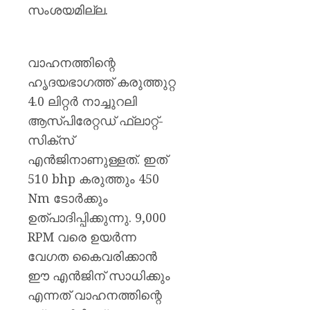
കെ.
സംശയമില്ല.
മുരളീ
AUGUST
8, 2026
വാഹനത്തിന്റെ
ഹൃദയഭാഗത്ത് കരുത്തുറ്റ
0
4.0 ലിറ്റർ നാച്ചുറലി
ആസ്പിരേറ്റഡ് ഫ്ലാറ്റ്-
സിക്സ്
എൻജിനാണുള്ളത്. ഇത്
510 bhp കരുത്തും 450
Nm ടോർക്കും
ഉത്പാദിപ്പിക്കുന്നു. 9,000
RPM വരെ ഉയർന്ന
വേഗത കൈവരിക്കാൻ
ഈ എൻജിന് സാധിക്കും
എന്നത് വാഹനത്തിന്റെ