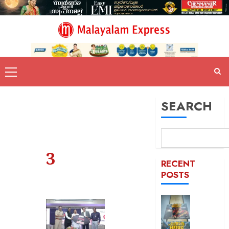
SEARCH
3
RECENT
POSTS
കൊച്ചി
ഹണ്ടർ
ആഘോഷ