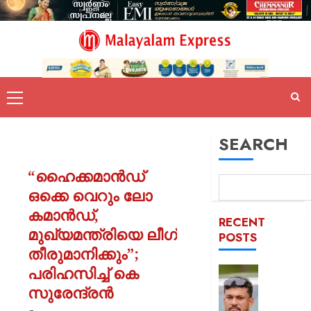
SEARCH
“ഹൈക്കമാൻഡ്
ഒക്കെ വെറും ലോ
കമാൻഡ്,
RECENT
മുഖ്യമന്ത്രിയെ ലീഗ്
POSTS
തീരുമാനിക്കും”;
പരിഹസിച്ച് കെ
പിന്തു
വേണ്ട,
സുരേന്ദ്രൻ
പിന്നില്‍