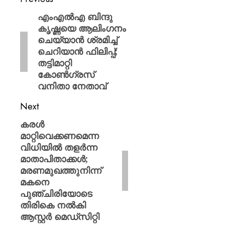
എംഎൽഎ ബിന്ദു
കൃഷ്ണയെ ആലിംഗനം
ചെയ്യാൻ ശ്രമിച്ച്
ചെറിയാൻ ഫിലിപ്പ്;
തട്ടിമാറ്റി
കോൺഗ്രസ്
വനിതാ നേതാവ്
Next
കരൾ
മാറ്റിവെക്കണമെന്ന
വിധിയിൽ തളർന്ന
മാതാപിതാക്കൾ;
മരണമുഖത്തുനിന്ന്
മകനെ
പുഞ്ചിരിയോടെ
തിരികെ നൽകി
ആസ്റ്റർ മെഡ്‌സിറ്റി