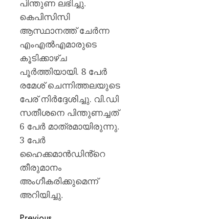
പയ്യന്
പിന്തുണ ലഭിച്ചു.
തഹസിൽ
കെപിസിസി
സസ്‌
ആസ്ഥാനത്ത് ചേര്‍ന്ന
എംഎല്‍എമാരുടെ
AUGUST
8, 2026
കൂടിക്കാഴ്ച
0
പൂർത്തിയായി. 8 പേർ
രമേശ് ചെന്നിത്തലയുടെ
പേര് നിർദ്ദേശിച്ചു. വി.ഡി
സതീശനെ പിന്തുണച്ചത്
6 പേർ മാത്രമായിരുന്നു.
3 പേർ
ഹൈക്കമാൻഡിൻ്റെ
തീരുമാനം
അംഗീകരിക്കുമെന്ന്
അറിയിച്ചു.
Previous