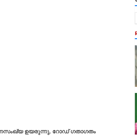
രണസംഖ്യ ഉയരുന്നു, റോഡ് ഗതാഗതം