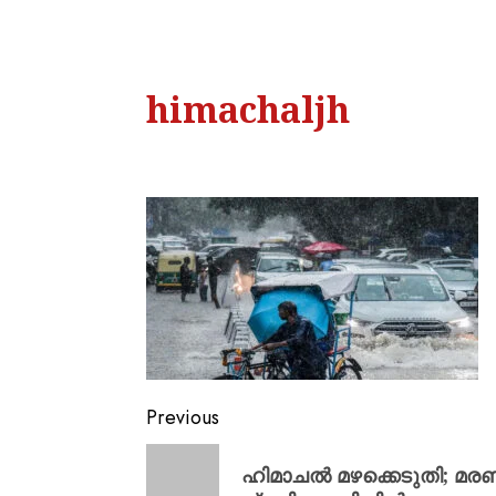
himachaljh
Previous
ഹിമാചൽ മഴക്കെടുതി; മ