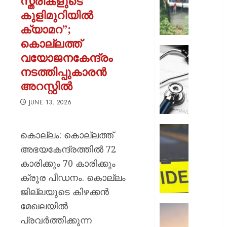
സ്ത്രീകളുടെ
നിയന്ത
കുളിമുറിയില്‍
മറികടന്ന
ക്യാമറ”;
പ്രവര്‍
M
കൊല്ലത്ത്
M
ഹൈക്ക
വയോജനകേന്ദ്രം
മണിയു
ഇടപെട്ട
നടത്തിപ്പുകാരന്‍
സഹോ
ഡോക്ടർ
നടത്തുന
അറസ്റ്റില്‍
സമരം
സിപ്
പിൻവലിച
JUNE 13, 2026
ലൈൻ
ഒപി
പൂട്ടിച്ച്
സേവനങ
അധിക
സാധാ
ഹോസ്റ്
കൊല്ലം: കൊല്ലത്ത്
നിലയിലേ
അങ്കണ
അഭയകേന്ദ്രത്തിൽ 72
AUGUST
ഭീകരാന്
6, 2026
AUGUST
കാരിക്കും 70 കാരിക്കും
സൃഷ്ടിച്ച
6, 2026
0
കാറപക
ക്രൂര പീഡനം. കൊല്ലം
മദ്യലഹ
0
ജില്ലയുടെ കിഴക്കൻ
ഡ്രൈ
മേഖലയിൽ
കസ്റ്റ
ആകാശത
പ്രവർത്തിക്കുന്ന
തലനാരിഴ