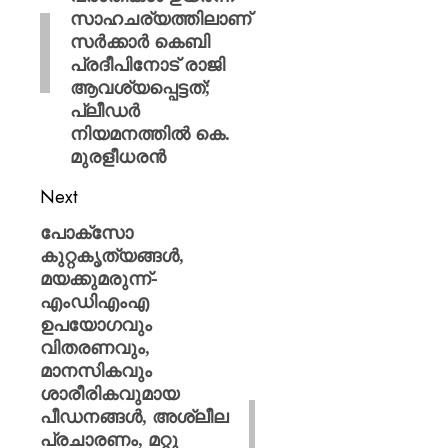
സാഹചര്യത്തിലാണ്
സർക്കാർ കെബി
പ്രദീപിനോട് രാജി
ആവശ്യപ്പെട്ടത്;
പ്ലീഡർ
നിയമനത്തിൽ കെ.
മുരളീധരൻ
Next
പോക്‌സോ
കുറ്റകൃത്യങ്ങള്‍,
മയക്കുമരുന്ന്-
എംഡിഎംഎ
ഉപയോഗവും
വിതരണവും,
മാനസികവും
ശാരീരികവുമായ
പീഡനങ്ങള്‍, അശ്ലീല
പ്രചാരണം, മറ്റു