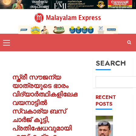
SEARCH
സ്ത്രീ സൗജന്യ
യാത്രയുടെ ഭാരം
വിദ്യാർത്ഥികളിലേക്ക്;
RECENT
വയനാട്ടിൽ
POSTS
സ്വകാര്യ ബസ്
ചാർജ് കൂട്ടി,
പിന്തു
വേണ്ട,
പ്രതിഷേധവുമായി
പിന്നില്‍