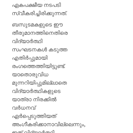
പയ്യന്
ഏകപക്ഷീയ നടപടി
തഹസിൽ
സ്വീകരിച്ചിരിക്കുന്നത്.
സസ്‌
ബസുടമകളുടെ ഈ
AUGUST
8, 2026
തീരുമാനത്തിനെതിരെ
വിദ്യാർത്ഥി
0
സംഘടനകൾ കടുത്ത
എതിർപ്പുമായി
രംഗത്തെത്തിയിട്ടുണ്ട്.
യാതൊരുവിധ
മുന്നറിയിപ്പുമില്ലാതെ
വിദ്യാർത്ഥികളുടെ
യാത്രാ നിരക്കിൽ
വർധനവ്
ഏർപ്പെടുത്തിയത്
അംഗീകരിക്കാനാവില്ലെന്നും,
ഇത് വിദ്യാർത്ഥി