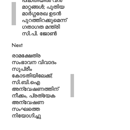
പദ്ധതിയിൽ വൻ
മാറ്റങ്ങൾ; പുതിയ
മാർഗ്ഗരേഖ ഉടൻ
പുറത്തിറക്കുമെന്ന്
ഗതാഗത മന്ത്രി
സി.പി. ജോൺ
Next
രാമക്ഷേത്ര
സംഭാവന വിവാദം
സുപ്രീം
കോടതിയിലേക്ക്;
സി.ബി.ഐ
അന്വേഷണത്തിന്
നീക്കം, പ്രത്യേക
അന്വേഷണ
സംഘത്തെ
നിയോഗിച്ചു