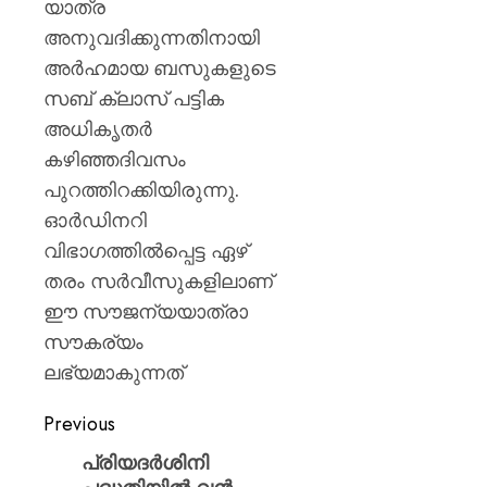
മുപ്പതി
യാത്ര
സൈനിക
0
അനുവദിക്കുന്നതിനായി
ദാരുണാ
അർഹമായ ബസുകളുടെ
സബ് ക്ലാസ് പട്ടിക
AUGUST
7, 2026
അധികൃതർ
0
കഴിഞ്ഞദിവസം
പുറത്തിറക്കിയിരുന്നു.
ഓർഡിനറി
വിഭാഗത്തിൽപ്പെട്ട ഏഴ്
തരം സർവീസുകളിലാണ്
ഈ സൗജന്യയാത്രാ
സൗകര്യം
ലഭ്യമാകുന്നത്
Previous
പ്രിയദർശിനി