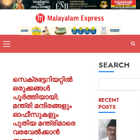
SEARCH
സെക്രട്ടേറിയറ്റിൽ
ഒരുക്കങ്ങൾ
പൂർത്തിയായി;
RECENT
മന്ത്രി മന്ദിരങ്ങളും
POSTS
ഓഫീസുകളും
പുതിയ മന്ത്രിമാരെ
ഒരാള്‍ക്ക
ഒരു
വരവേൽക്കാൻ
പദവി: