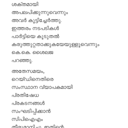
സർക്കാ
ശക്തമായി
വിമർശ
അപലപിക്കുന്നുവെന്നും
അവർ കൂട്ടിച്ചേർത്തു.
AUGUST
7, 2026
ഇത്തരം നടപടികൾ
0
പാർട്ടിയെ കൂടുതൽ
കരുത്തുറ്റതാക്കുകയേയുള്ളൂവെന്നും
കെ.കെ. ശൈലജ
പറഞ്ഞു.
അതേസമയം,
റെയ്ഡിനെതിരെ
സംസ്ഥാന വ്യാപകമായി
പ്രതിഷേധ
പ്രകടനങ്ങൾ
സംഘടിപ്പിക്കാൻ
സിപിഐഎം
തീരുമാനിച്ചു. ഇതിന്റെ