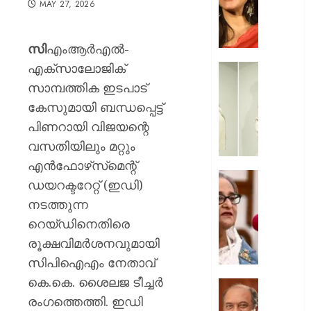
MAY 27, 2026
തുളുമ്പു
സൗന്ദര
കാജോലി
സി
എംആർഎൽ-
ആരോഗ
എക്‌സാലോജിക്
രഹസ്യ
യുവനട
അറിയാ
വെല്ലു
സാമ്പത്തിക ഇടപാട്
സൗന്ദര
കേസുമായി ബന്ധപ്പെട്ട്
AUGUST
കിടിലൻ
7, 2026
പിണറായി വിജയന്റെ
സ്റ്റൈല
വസതിയിലും മറ്റും
ലുക്കിൽ
0
തിളങ്ങി
എൻഫോഴ്‌സ്‌മെന്റ്
നടി
മുൻ
ഡയറക്ടറേറ്റ് (ഇഡി)
മഞ്ജു
ബംഗ്ലാ
നടത്തുന്ന
പിള്ള
പ്രധാനമ
റെയ്ഡിനെതിരെ
പരാമർ
AUGUST
ഇടപെടില
രൂക്ഷവിമർശനവുമായി
7, 2026
ഇന്ത്യ;
സിപിഐഎം നേതാവ്
നയപര
0
കെ.കെ. ശൈലജ ടീച്ചർ
നിലപാട
ക്ഷേമ
വ്യക്തമ
രംഗത്തെത്തി. ഇഡി
പെൻഷ