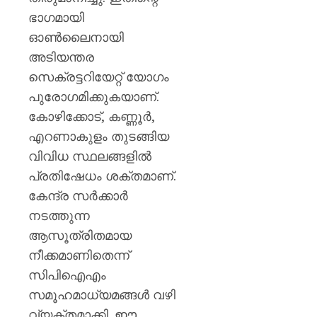
ഭാഗമായി
ഓൺലൈനായി
അടിയന്തര
സെക്രട്ടറിയേറ്റ് യോഗം
പുരോഗമിക്കുകയാണ്.
കോഴിക്കോട്, കണ്ണൂർ,
എറണാകുളം തുടങ്ങിയ
വിവിധ സ്ഥലങ്ങളിൽ
പ്രതിഷേധം ശക്തമാണ്.
കേന്ദ്ര സർക്കാർ
നടത്തുന്ന
ആസൂത്രിതമായ
നീക്കമാണിതെന്ന്
സിപിഐഎം
സമൂഹമാധ്യമങ്ങൾ വഴി
വ്യക്തമാക്കി. ഈ