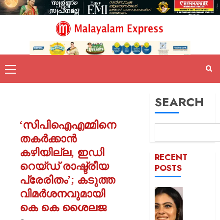
SEARCH
‘സിപിഐഎമ്മിനെ
തകർക്കാൻ
കഴിയില്ല, ഇഡി
RECENT
റെയ്ഡ് രാഷ്ട്രീയ
POSTS
പ്രേരിതം’; കടുത്ത
വിമർശനവുമായി
52-ാം
വയസ്സി
കെ കെ ശൈലജ
യുവത്