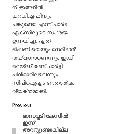
നീക്കങ്ങളിൽ
യുഡിഎഫിനും
പങ്കുണ്ടോ എന്ന് പാർട്ടി
എക്‌സിലൂടെ സംശയം
ഉന്നയിച്ചു. ഏത്
ഭീഷണിയെയും നേരിടാൻ
തയ്യാറാണെന്നും ഇഡി
റെയ്ഡ് കണ്ട് പാർട്ടി
പിൻമാറില്ലെന്നും
സിപിഐഎം നേതൃത്വം
വ്യക്തമാക്കി.
Previous
മാസപ്പടി കേസിൽ
ഇന്ന്
അറസ്റ്റുണ്ടാകില്ല;