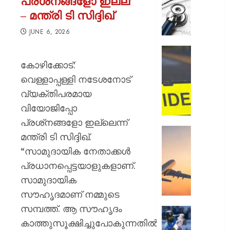
പ്രശ്‌നങ്ങളോ ഇല്ല”
സമരം
– മന്ത്രി ടി സിദ്ദിഖ്
പിൻവലിച
ഒപി
JUNE 6, 2026
സേവനങ
സാധാ
ഹോസ്റ്
നിലയിലേ
അങ്കണ
കോഴിക്കോട്:
ഭീകരാന്
വെള്ളാപ്പള്ളി നടേശനോട്
AUGUST
സൃഷ്ടിച്ച
6, 2026
വ്യക്തിപരമായ
കാറപക
വിയോജിപ്പോ
മദ്യലഹ
0
ഡ്രൈ
പ്രശ്‌നങ്ങളോ ഇല്ലെന്ന്
കസ്റ്റ
ആകാശത
മന്ത്രി ടി സിദ്ദിഖ്.
തലനാരിഴ
“സാമുദായിക നേതാക്കൾ
AUGUST
ഒഴിവായ
6, 2026
പ്രധാനപ്പെട്ടയാളുകളാണ്.
വൻ
ദുരന്തം;
0
സാമുദായിക
ട്രംപിന്
സൗഹൃദമാണ് നമ്മുടെ
ഹെലികോ
സമ്പത്ത്. ആ സൗഹൃദം
യാത്രാ
രോഹിത
വിമാനവ
കാത്തുസൂക്ഷിച്ചുപോകുന്നതിൽ
ശർമ്മയ